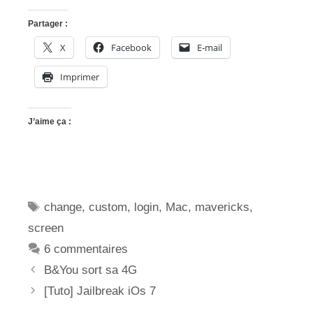
Partager :
X
Facebook
E-mail
Imprimer
J’aime ça :
Étiquettes
change
,
custom
,
login
,
Mac
,
mavericks
,
screen
6 commentaires
B&You sort sa 4G
[Tuto] Jailbreak iOs 7