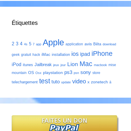
Étiquettes
Apple
2
3
4
5
avis
Bêta
application
4s
7
app
download
iPhone
ios
ipad
iMac
installation
geek
gratuit
hack
Mac
Lion
iPod
Jailbreak
itunes
mise
jeux
jour
macbook
ps3
sony
playstation
OS
mountain
store
Osx
psn
test
video
tuto
zonetech
telechargement
x
à
update