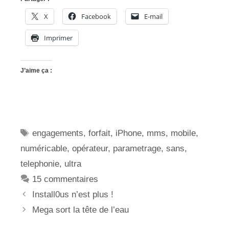
X
Facebook
E-mail
Imprimer
J’aime ça :
Étiquettes
engagements
,
forfait
,
iPhone
,
mms
,
mobile
,
numéricable
,
opérateur
,
parametrage
,
sans
,
telephonie
,
ultra
15 commentaires
Install0us n’est plus !
Mega sort la tête de l’eau