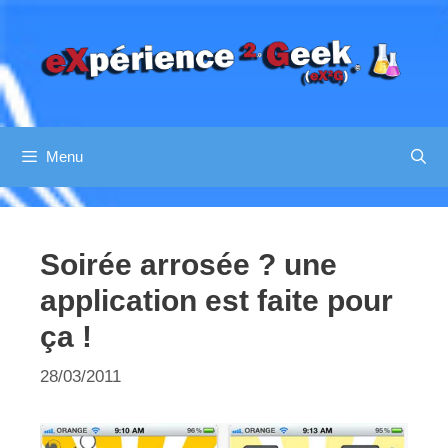
Aller
au
contenu
Menu
Soirée arrosée ? une
application est faite pour
ça !
28/03/2011