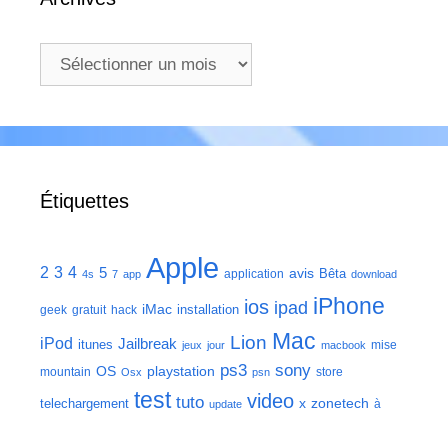
Archives
Étiquettes
Apple
2
3
4
5
avis
Bêta
application
4s
7
app
download
iPhone
ios
ipad
iMac
installation
geek
gratuit
hack
Mac
Lion
iPod
Jailbreak
itunes
mise
jeux
jour
macbook
ps3
sony
playstation
OS
mountain
store
Osx
psn
test
video
tuto
zonetech
telechargement
x
à
update