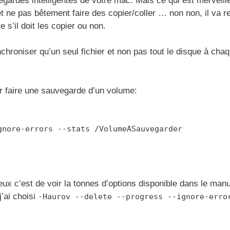
egardes intelligentes de votre mac. Mais ce qui est merveill
 et ne pas bêtement faire des copier/coller … non non, il va r
e s’il doit les copier ou non.
roniser qu’un seul fichier et non pas tout le disque à cha
r faire une sauvegarde d’un volume:
gnore-errors --stats /VolumeASauvegarder
eux c’est de voir la tonnes d’options disponible dans le man
’ai choisi
-Haurov --delete --progress --ignore-erro