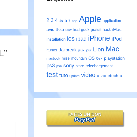
Apple
2
3
4
5
application
4s
7
app
avis
iMac
Bêta
geek
gratuit
hack
download
iPhone
ios
ipad
iPod
installation
Mac
Lion
Jailbreak
itunes
L”
jeux
jour
playstation
OS
mise
mountain
macbook
Osx
ps3
sony
telechargement
store
psn
test
video
tuto
zonetech
x
à
update