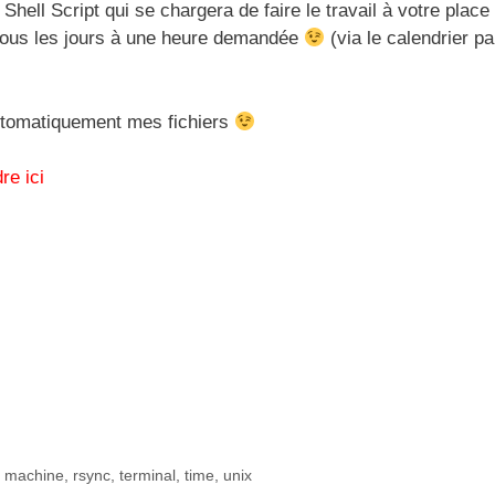
 Shell Script qui se chargera de faire le travail à votre place
r tous les jours à une heure demandée
(via le calendrier pa
automatiquement mes fichiers
re ici
,
machine
,
rsync
,
terminal
,
time
,
unix