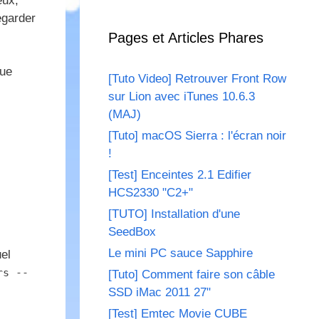
eux,
egarder
Pages et Articles Phares
que
[Tuto Video] Retrouver Front Row
sur Lion avec iTunes 10.6.3
(MAJ)
[Tuto] macOS Sierra : l'écran noir
!
[Test] Enceintes 2.1 Edifier
HCS2330 "C2+"
[TUTO] Installation d'une
SeedBox
Le mini PC sauce Sapphire
uel
rs --
[Tuto] Comment faire son câble
SSD iMac 2011 27"
[Test] Emtec Movie CUBE