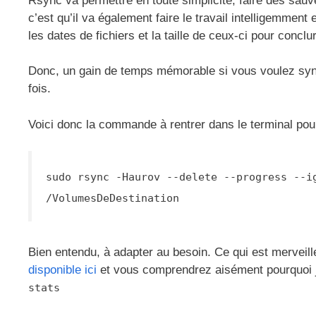
Rsync va permettre en toute simplicité, faire des sauv
c’est qu’il va également faire le travail intelligemment
les dates de fichiers et la taille de ceux-ci pour conclur
Donc, un gain de temps mémorable si vous voulez synch
fois.
Voici donc la commande à rentrer dans le terminal pou
sudo rsync -Haurov --delete --progress --i
/VolumesDeDestination
Bien entendu, à adapter au besoin. Ce qui est merveill
disponible ici
et vous comprendrez aisément pourquoi j
stats