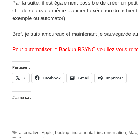
Par la suite, il est également possible de créer un petit
clic de souris ou même planifier l’exécution du fichie
exemple ou automator)
Bref, je suis amoureux et maintenant je sauvegarde 
Pour automatiser le Backup RSYNC
veuillez vous rend
Partager :
X
Facebook
E-mail
Imprimer
J’aime ça :
Étiquettes
alternative
,
Apple
,
backup
,
incremental
,
incrementation
,
Mac