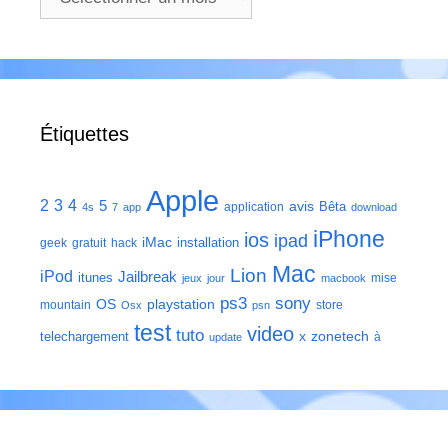
Étiquettes
Apple
2
3
4
5
avis
Bêta
application
4s
7
app
download
iPhone
ios
ipad
iMac
installation
geek
gratuit
hack
Mac
Lion
iPod
Jailbreak
itunes
mise
jeux
jour
macbook
ps3
sony
playstation
OS
mountain
store
Osx
psn
test
video
tuto
zonetech
telechargement
x
à
update