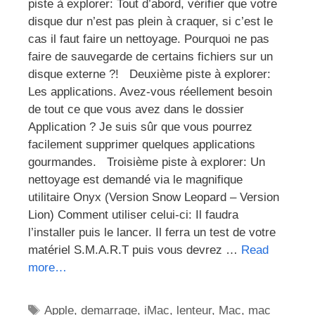
piste à explorer: Tout d’abord, vérifier que votre
disque dur n’est pas plein à craquer, si c’est le
cas il faut faire un nettoyage. Pourquoi ne pas
faire de sauvegarde de certains fichiers sur un
disque externe ?! Deuxième piste à explorer:
Les applications. Avez-vous réellement besoin
de tout ce que vous avez dans le dossier
Application ? Je suis sûr que vous pourrez
facilement supprimer quelques applications
gourmandes. Troisième piste à explorer: Un
nettoyage est demandé via le magnifique
utilitaire Onyx (Version Snow Leopard – Version
Lion) Comment utiliser celui-ci: Il faudra
l’installer puis le lancer. Il ferra un test de votre
matériel S.M.A.R.T puis vous devrez …
Read
more…
Étiquettes
Apple
,
demarrage
,
iMac
,
lenteur
,
Mac
,
mac