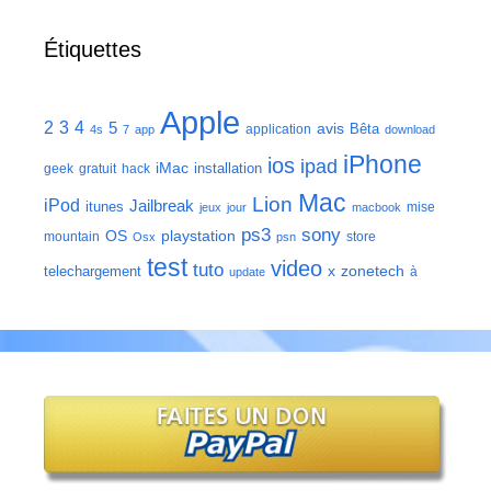
Étiquettes
Apple
2
3
4
5
avis
Bêta
application
4s
7
app
download
iPhone
ios
ipad
iMac
installation
geek
gratuit
hack
Mac
Lion
iPod
Jailbreak
itunes
mise
jeux
jour
macbook
ps3
sony
playstation
OS
mountain
store
Osx
psn
test
video
tuto
zonetech
telechargement
x
à
update