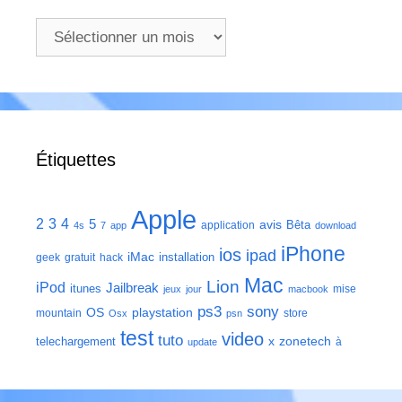
Archives
Étiquettes
Apple
2
3
4
5
avis
Bêta
application
4s
7
app
download
iPhone
ios
ipad
iMac
installation
geek
gratuit
hack
Mac
Lion
iPod
Jailbreak
itunes
mise
jeux
jour
macbook
ps3
sony
playstation
OS
mountain
store
Osx
psn
test
video
tuto
zonetech
telechargement
x
à
update