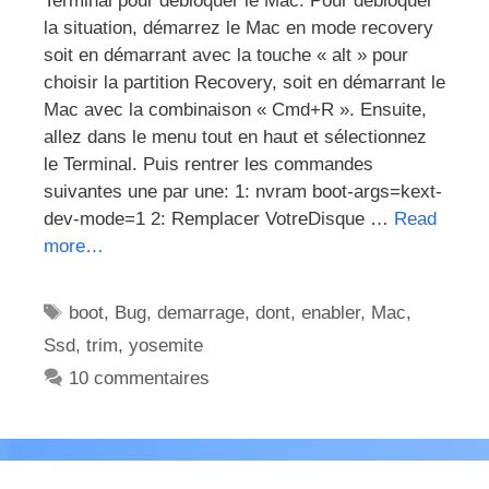
Terminal pour débloquer le Mac. Pour débloquer
la situation, démarrez le Mac en mode recovery
soit en démarrant avec la touche « alt » pour
choisir la partition Recovery, soit en démarrant le
Mac avec la combinaison « Cmd+R ». Ensuite,
allez dans le menu tout en haut et sélectionnez
le Terminal. Puis rentrer les commandes
suivantes une par une: 1: nvram boot-args=kext-
dev-mode=1 2: Remplacer VotreDisque …
Read
more…
Étiquettes
boot
,
Bug
,
demarrage
,
dont
,
enabler
,
Mac
,
Ssd
,
trim
,
yosemite
10 commentaires