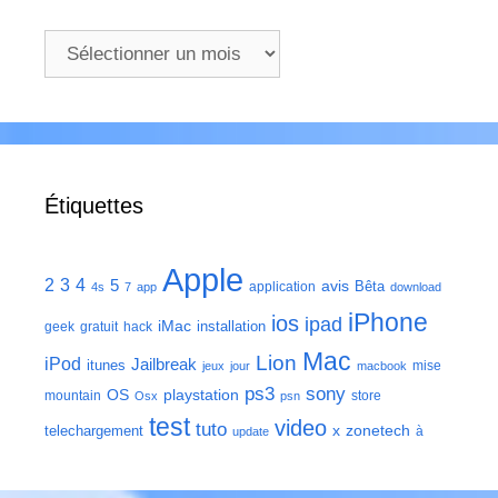
Archives
Étiquettes
Apple
2
3
4
5
avis
Bêta
application
4s
7
app
download
iPhone
ios
ipad
iMac
installation
geek
gratuit
hack
Mac
Lion
iPod
Jailbreak
itunes
mise
jeux
jour
macbook
ps3
sony
playstation
OS
mountain
store
Osx
psn
test
video
tuto
zonetech
telechargement
x
à
update