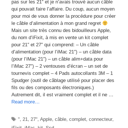
pas sur les 21″ et je n’avais trouvé aucun câble
qui pouvait faire l’affaire. Du coup, aucun moyen
pour moi de vous donner la procédure pour créer
le câble d’alimentation à mon grand regret
Mais un site très connu des bidouilleurs Apple,
du nom d’iFixit, à mis en vente un kit complet
pour 21″ et 27″ qui comprend: – Un câble
d’alimentation (pour l’iMac 21″) – un câble data
(pour l’iMac 21″) – un câble alim+data pour
l’iMac 27″) – 2 ventouses d’écran – un set de
tournevis complet – 4 Pads autocollants 3M – 1
Spudger (outil de câblage utilisé pour placer des
fils ou des composants électroniques.)
Autrement dit, il est vraiment complet et il ne …
Read more…
Étiquettes
"
,
21
,
27"
,
Apple
,
câble
,
complet
,
connecteur
,
iFixit
,
iMac
,
kit
,
Ssd