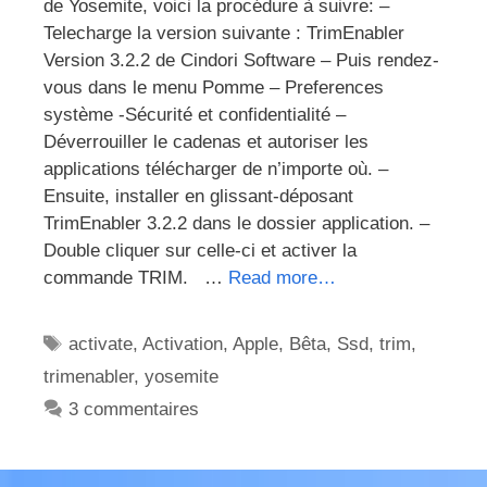
de Yosemite, voici la procédure à suivre: –
Telecharge la version suivante : TrimEnabler
Version 3.2.2 de Cindori Software – Puis rendez-
vous dans le menu Pomme – Preferences
système -Sécurité et confidentialité –
Déverrouiller le cadenas et autoriser les
applications télécharger de n’importe où. –
Ensuite, installer en glissant-déposant
TrimEnabler 3.2.2 dans le dossier application. –
Double cliquer sur celle-ci et activer la
commande TRIM. …
Read more…
Étiquettes
activate
,
Activation
,
Apple
,
Bêta
,
Ssd
,
trim
,
trimenabler
,
yosemite
3 commentaires