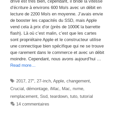
drive est très bien, cependant, il bride la vitesse
d’écriture à environs 600 Mo/s avec un débit en
lecture de 2200 Mo/s en moyenne. J’avais envie
de booster les capacités du SSD, mais Apple
vend cela à prix d’or (près de 1000€ la barrette
flash). Là où c’est malin, c’est que les cartes
sont propriétaire Apple et le constructeur utilise
une connectique bien spécifique qui ne se trouve
que rarement dans le commerce et avec un débit
moindre. Cependant, nous avons aujourd’hui …
Read more…
Étiquettes
2017
,
27"
,
27-inch
,
Apple
,
changement
,
Crucial
,
démontage
,
iMac
,
Mac
,
nvme
,
remplacement
,
Ssd
,
teardown
,
tuto
,
tutorial
14 commentaires