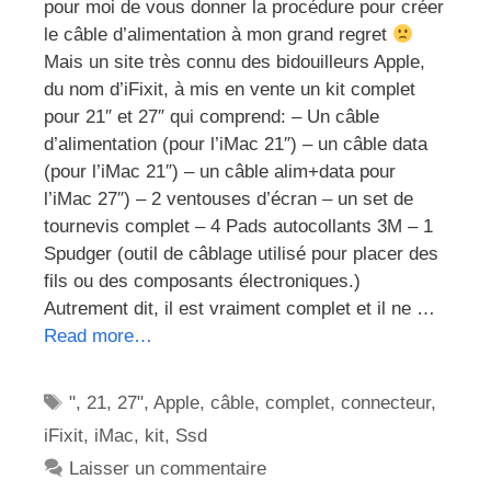
pour moi de vous donner la procédure pour créer
le câble d’alimentation à mon grand regret
Mais un site très connu des bidouilleurs Apple,
du nom d’iFixit, à mis en vente un kit complet
pour 21″ et 27″ qui comprend: – Un câble
d’alimentation (pour l’iMac 21″) – un câble data
(pour l’iMac 21″) – un câble alim+data pour
l’iMac 27″) – 2 ventouses d’écran – un set de
tournevis complet – 4 Pads autocollants 3M – 1
Spudger (outil de câblage utilisé pour placer des
fils ou des composants électroniques.)
Autrement dit, il est vraiment complet et il ne …
Read more…
Étiquettes
"
,
21
,
27"
,
Apple
,
câble
,
complet
,
connecteur
,
iFixit
,
iMac
,
kit
,
Ssd
Laisser un commentaire