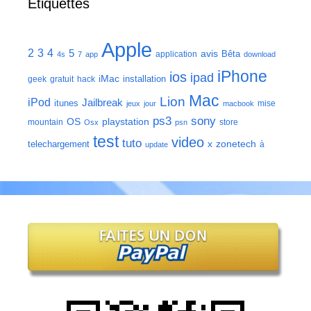
Étiquettes
Apple
2
3
4
5
avis
Bêta
application
4s
7
app
download
iPhone
ios
ipad
iMac
installation
geek
gratuit
hack
Mac
Lion
iPod
Jailbreak
itunes
mise
jeux
jour
macbook
ps3
sony
playstation
OS
mountain
store
Osx
psn
test
video
tuto
zonetech
telechargement
x
à
update