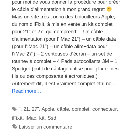
pour moi de vous donner la procédure pour créer
le câble d’alimentation à mon grand regret
Mais un site très connu des bidouilleurs Apple,
du nom d’iFixit, à mis en vente un kit complet
pour 21″ et 27″ qui comprend: – Un câble
d’alimentation (pour l’iMac 21″) – un câble data
(pour l’iMac 21″) – un câble alim+data pour
l’iMac 27″) – 2 ventouses d’écran – un set de
tournevis complet – 4 Pads autocollants 3M – 1
Spudger (outil de câblage utilisé pour placer des
fils ou des composants électroniques.)
Autrement dit, il est vraiment complet et il ne …
Read more…
Étiquettes
"
,
21
,
27"
,
Apple
,
câble
,
complet
,
connecteur
,
iFixit
,
iMac
,
kit
,
Ssd
Laisser un commentaire