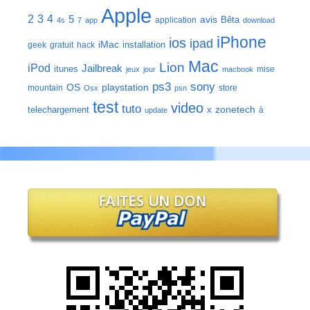
Apple
2
3
4
5
avis
Bêta
application
4s
7
app
download
iPhone
ios
ipad
iMac
installation
geek
gratuit
hack
Mac
Lion
iPod
Jailbreak
itunes
mise
jeux
jour
macbook
ps3
sony
playstation
OS
mountain
store
Osx
psn
test
video
tuto
zonetech
telechargement
x
à
update