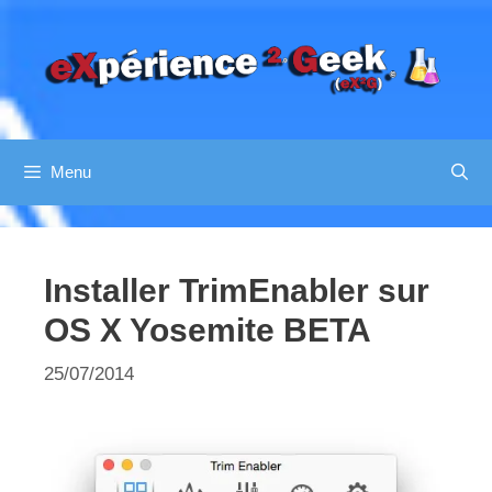
Aller
au
contenu
Menu
Installer TrimEnabler sur
OS X Yosemite BETA
25/07/2014