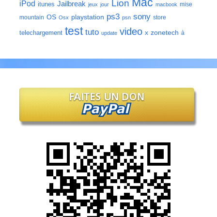
Mac
Lion
iPod
Jailbreak
itunes
mise
jeux
jour
macbook
ps3
sony
playstation
OS
mountain
store
Osx
psn
test
video
tuto
zonetech
telechargement
x
à
update