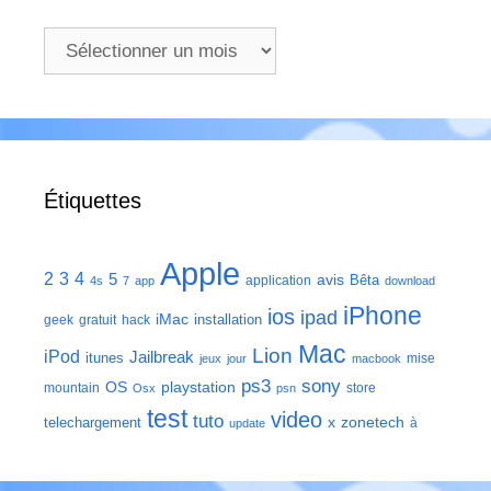
Archives
Étiquettes
Apple
2
3
4
5
avis
Bêta
application
4s
7
app
download
iPhone
ios
ipad
iMac
installation
geek
gratuit
hack
Mac
Lion
iPod
Jailbreak
itunes
mise
jeux
jour
macbook
ps3
sony
playstation
OS
mountain
store
Osx
psn
test
video
tuto
zonetech
telechargement
x
à
update