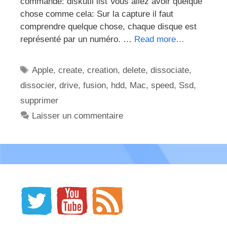
commande: diskutil list Vous allez avoir quelque
chose comme cela: Sur la capture il faut
comprendre quelque chose, chaque disque est
représenté par un numéro. …
Read more…
Étiquettes
Apple
,
create
,
creation
,
delete
,
dissociate
,
dissocier
,
drive
,
fusion
,
hdd
,
Mac
,
speed
,
Ssd
,
supprimer
Laisser un commentaire