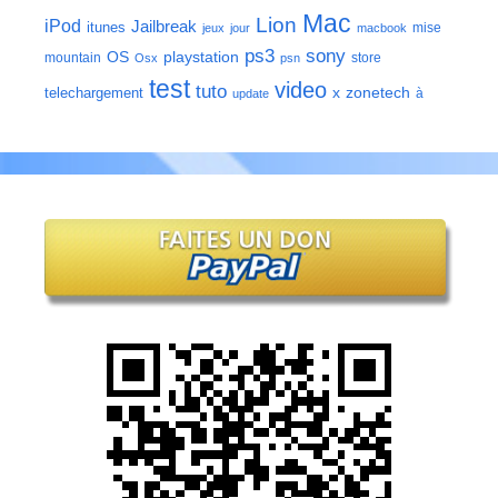
Mac
Lion
iPod
Jailbreak
itunes
mise
jeux
jour
macbook
ps3
sony
playstation
OS
mountain
store
Osx
psn
test
video
tuto
zonetech
telechargement
x
à
update