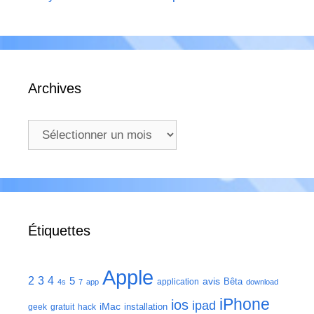
Archives
Archives
Étiquettes
Apple
2
3
4
5
avis
Bêta
application
4s
7
app
download
iPhone
ios
ipad
iMac
installation
geek
gratuit
hack