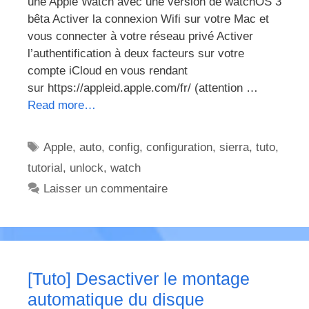
une Apple Watch avec une version de watchOS 3
bêta Activer la connexion Wifi sur votre Mac et
vous connecter à votre réseau privé Activer
l’authentification à deux facteurs sur votre
compte iCloud en vous rendant
sur https://appleid.apple.com/fr/ (attention …
Read more…
Étiquettes
Apple
,
auto
,
config
,
configuration
,
sierra
,
tuto
,
tutorial
,
unlock
,
watch
Laisser un commentaire
[Tuto] Desactiver le montage
automatique du disque