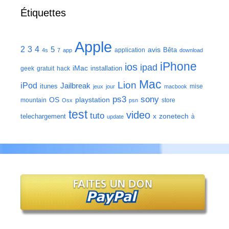
Étiquettes
Apple
2
3
4
5
avis
Bêta
application
4s
7
app
download
iPhone
ios
ipad
iMac
installation
geek
gratuit
hack
Mac
Lion
iPod
Jailbreak
itunes
mise
jeux
jour
macbook
ps3
sony
playstation
OS
mountain
store
Osx
psn
test
video
tuto
zonetech
telechargement
x
à
update