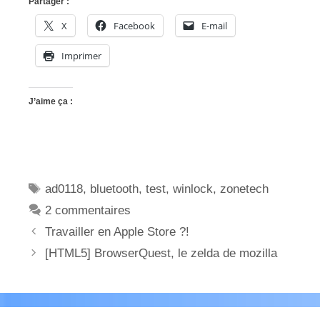
Partager :
X
Facebook
E-mail
Imprimer
J’aime ça :
Étiquettes
ad0118
,
bluetooth
,
test
,
winlock
,
zonetech
2 commentaires
Travailler en Apple Store ?!
[HTML5] BrowserQuest, le zelda de mozilla