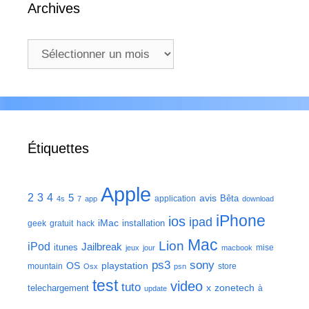
Archives
Archives
Étiquettes
Apple
2
3
4
5
avis
Bêta
application
4s
7
app
download
iPhone
ios
ipad
iMac
installation
geek
gratuit
hack
Mac
Lion
iPod
Jailbreak
itunes
mise
jeux
jour
macbook
ps3
sony
playstation
OS
mountain
store
Osx
psn
test
video
tuto
zonetech
telechargement
x
à
update