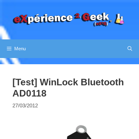
Aller
au
contenu
Menu
[Test] WinLock Bluetooth
AD0118
27/03/2012