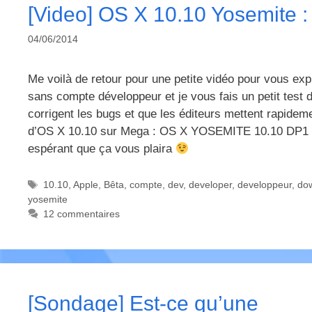
[Video] OS X 10.10 Yosemite : I
04/06/2014
Me voilà de retour pour une petite vidéo pour vous ex
sans compte développeur et je vous fais un petit test d
corrigent les bugs et que les éditeurs mettent rapidemen
d’OS X 10.10 sur Mega : OS X YOSEMITE 10.10 DP1 Et 
espérant que ça vous plaira
Étiquettes
10.10
,
Apple
,
Bêta
,
compte
,
dev
,
developer
,
developpeur
,
do
yosemite
12 commentaires
[Sondage] Est-ce qu’une