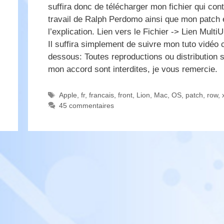
suffira donc de télécharger mon fichier qui cont
travail de Ralph Perdomo ainsi que mon patch 
l’explication. Lien vers le Fichier -> Lien Mult
Il suffira simplement de suivre mon tuto vidéo c
dessous: Toutes reproductions ou distribution 
mon accord sont interdites, je vous remercie.
Étiquettes
Apple
,
fr
,
francais
,
front
,
Lion
,
Mac
,
OS
,
patch
,
row
,
45 commentaires