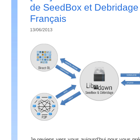
de SeedBox et Debridage
Français
13/06/2013
Je reviens vers vous aujourd’hui pour vous pr