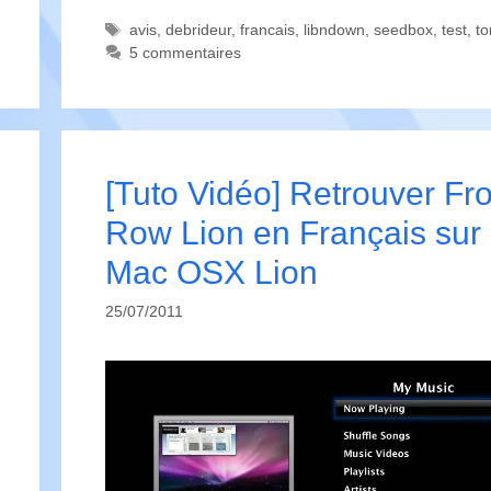
Étiquettes
avis
,
debrideur
,
francais
,
libndown
,
seedbox
,
test
,
to
5 commentaires
[Tuto Vidéo] Retrouver Fro
Row Lion en Français sur
Mac OSX Lion
25/07/2011