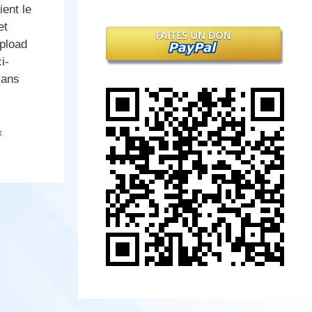
ient le
et
iUpload
i-
sans
x