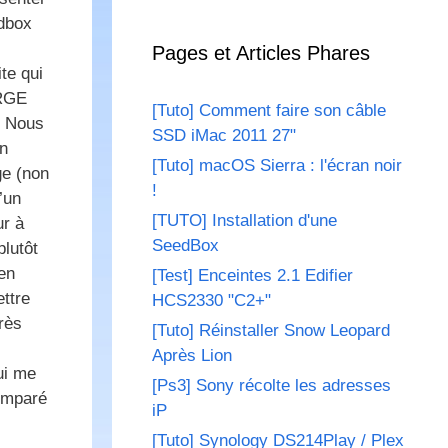
edbox
Pages et Articles Phares
te qui
ARGE
[Tuto] Comment faire son câble
: Nous
SSD iMac 2011 27"
on
[Tuto] macOS Sierra : l'écran noir
ge (non
!
’un
[TUTO] Installation d'une
ur à
SeedBox
plutôt
en
[Test] Enceintes 2.1 Edifier
ettre
HCS2330 "C2+"
rès
[Tuto] Réinstaller Snow Leopard
Après Lion
ui me
[Ps3] Sony récolte les adresses
comparé
iP
[Tuto] Synology DS214Play / Plex