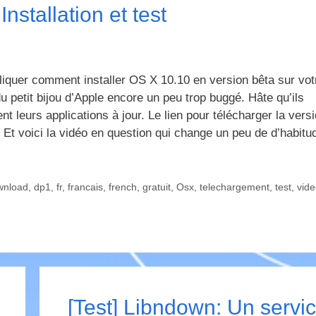
nstallation et test
pliquer comment installer OS X 10.10 en version bêta sur vo
u petit bijou d’Apple encore un peu trop buggé. Hâte qu’ils
t leurs applications à jour. Le lien pour télécharger la vers
voici la vidéo en question qui change un peu de d’habitu
wnload
,
dp1
,
fr
,
francais
,
french
,
gratuit
,
Osx
,
telechargement
,
test
,
vide
[Test] Libndown: Un servi