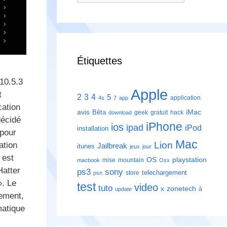
Étiquettes
10.5.3
Apple
t
2
3
4
5
application
4s
7
app
cation
avis
iMac
Bêta
geek
gratuit
hack
download
décidé
iPhone
ios
ipad
iPod
installation
 pour
Mac
Lion
ation
Jailbreak
itunes
jeux
jour
 est
playstation
OS
mise
mountain
macbook
Osx
Hatter
ps3
sony
telechargement
store
psn
». Le
test
video
tuto
zonetech
x
à
update
sement,
matique
s