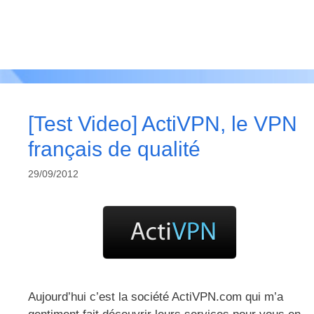
[Test Video] ActiVPN, le VPN
français de qualité
29/09/2012
Aujourd’hui c’est la société ActiVPN.com qui m’a