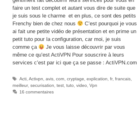
gentiment fait découvrir leurs services pour vous en
faire un test complet et autant vous dire de suite que
je suis sous le charme et en plus, ce sont des petits
Frenchy bien de chez nous
C’est pourquoi je vous
ai fait une petite vidéo de présentation et en prime un
petit tuto pour la configuration, car moi, je suis
comme ça
Je vous laisse découvrir par vous
même ce qu’est ActiVPN Pour souscrire à leurs
services c’est par ici que ça se passe : ActiVPN.com
Étiquettes
Acti
,
Activpn
,
avis
,
com
,
cryptage
,
explication
,
fr
,
francais
,
meilleur
,
securisation
,
test
,
tuto
,
video
,
Vpn
16 commentaires