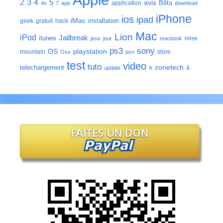
2
3
4
5
avis
Bêta
application
4s
7
app
download
iPhone
ios
ipad
iMac
installation
geek
gratuit
hack
Mac
Lion
iPod
Jailbreak
itunes
mise
jeux
jour
macbook
ps3
sony
playstation
OS
mountain
store
Osx
psn
test
video
tuto
zonetech
telechargement
x
à
update