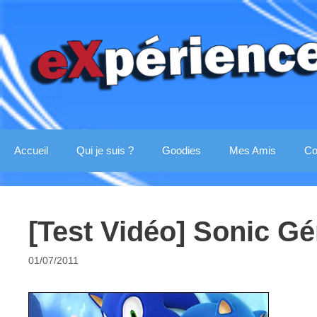
Aller
au
contenu
Accueil
Qui je suis ?
Goodies
Mes Amis
Co
[Test Vidéo] Sonic G
01/07/2011