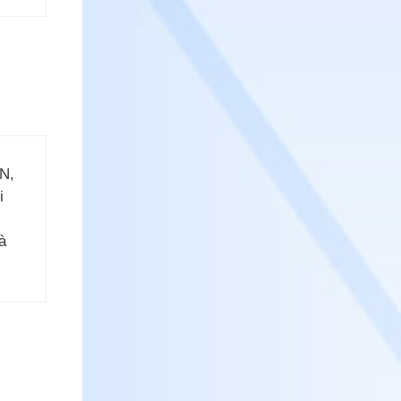
AN,
i
à