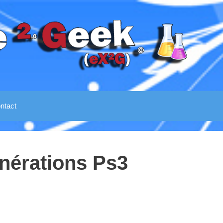
ntact
énérations Ps3