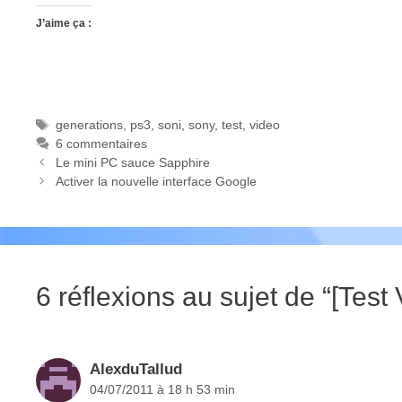
J’aime ça :
Étiquettes
generations
,
ps3
,
soni
,
sony
,
test
,
video
6 commentaires
Le mini PC sauce Sapphire
Activer la nouvelle interface Google
6 réflexions au sujet de “[Tes
AlexduTallud
04/07/2011 à 18 h 53 min