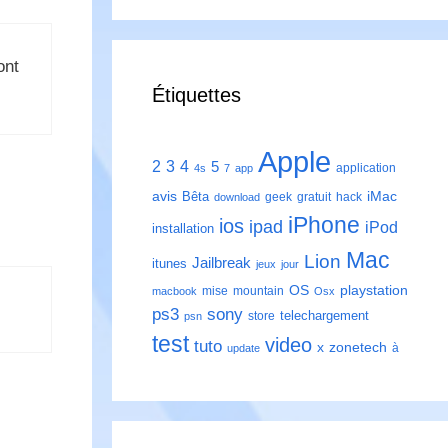
ont
Étiquettes
Apple
2
3
4
5
application
4s
7
app
avis
iMac
Bêta
geek
gratuit
hack
download
iPhone
ios
ipad
iPod
installation
Mac
Lion
Jailbreak
itunes
jeux
jour
playstation
OS
mise
mountain
macbook
Osx
ps3
sony
telechargement
store
psn
test
video
tuto
zonetech
x
à
update