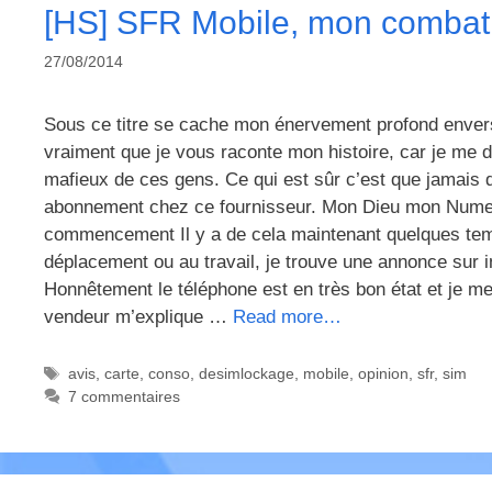
[HS] SFR Mobile, mon combat 
27/08/2014
Sous ce titre se cache mon énervement profond envers
vraiment que je vous raconte mon histoire, car je me d
mafieux de ces gens. Ce qui est sûr c’est que jamais d
abonnement chez ce fournisseur. Mon Dieu mon Numerica
commencement Il y a de cela maintenant quelques temp
déplacement ou au travail, je trouve une annonce sur 
Honnêtement le téléphone est en très bon état et je me 
vendeur m’explique …
Read more…
Étiquettes
avis
,
carte
,
conso
,
desimlockage
,
mobile
,
opinion
,
sfr
,
sim
7 commentaires