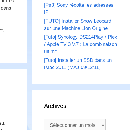
nt très
[Ps3] Sony récolte les adresses
s dans
iP
[TUTO] Installer Snow Leopard
sur une Machine Lion Origine
re
,
[Tuto] Synology DS214Play / Plex
/ Apple TV 3 V.7 : La combinaison
ultime
[Tuto] Installer un SSD dans un
iMac 2011 (MAJ 09/12/11)
Archives
Archives
eu,