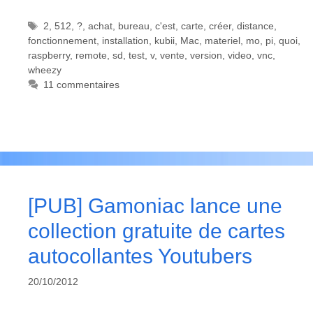
Étiquettes
2
,
512
,
?
,
achat
,
bureau
,
c'est
,
carte
,
créer
,
distance
,
fonctionnement
,
installation
,
kubii
,
Mac
,
materiel
,
mo
,
pi
,
quoi
,
raspberry
,
remote
,
sd
,
test
,
v
,
vente
,
version
,
video
,
vnc
,
wheezy
11 commentaires
[PUB] Gamoniac lance une
collection gratuite de cartes
autocollantes Youtubers
20/10/2012