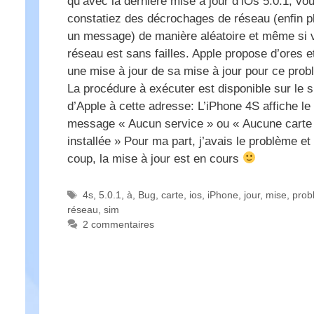
qu’avec la dernière mise à jour d’iOs 5.0.1, vo
constatiez des décrochages de réseau (enfin pl
un message) de manière aléatoire et même si 
réseau est sans failles. Apple propose d’ores e
une mise à jour de sa mise à jour pour ce prob
La procédure à exécuter est disponible sur le s
d’Apple à cette adresse: L’iPhone 4S affiche le
message « Aucun service » ou « Aucune carte
installée » Pour ma part, j’avais le problème et
coup, la mise à jour est en cours
Étiquettes
4s
,
5.0.1
,
à
,
Bug
,
carte
,
ios
,
iPhone
,
jour
,
mise
,
prob
réseau
,
sim
2 commentaires