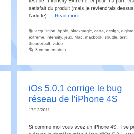
test de l’Intensity Extreme, et pour ma part, éta
satisfait du produit (mais je reviendrais dessu
l’article) …
Read more…
Étiquettes
acquisition
,
Apple
,
blackmagic
,
carte
,
design
,
digisto
extreme
,
intensity
,
jeux
,
Mac
,
macbook
,
shuttle
,
test
,
thunderbolt
,
video
3 commentaires
iOs 5.0.1 corrige le bug
réseau de l’iPhone 4S
17/12/2011
Si comme moi vous avez un iPhone 4S, il se p