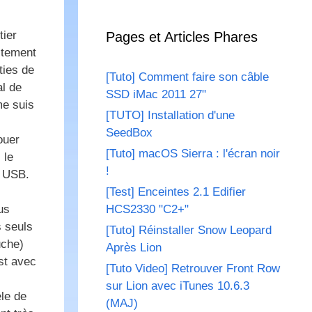
tier
Pages et Articles Phares
ctement
ties de
[Tuto] Comment faire son câble
l de
SSD iMac 2011 27"
me suis
[TUTO] Installation d'une
SeedBox
ouer
[Tuto] macOS Sierra : l'écran noir
 le
!
n USB.
[Test] Enceintes 2.1 Edifier
us
HCS2330 "C2+"
s seuls
[Tuto] Réinstaller Snow Leopard
uche)
Après Lion
est avec
[Tuto Video] Retrouver Front Row
sur Lion avec iTunes 10.6.3
le de
(MAJ)