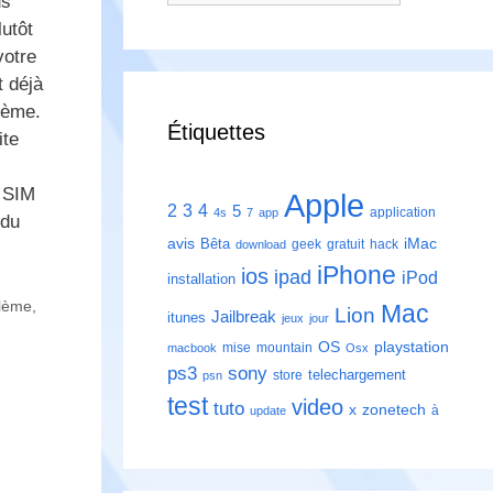
us
utôt
votre
t déjà
lème.
Étiquettes
ite
 SIM
Apple
2
3
4
5
application
4s
7
app
 du
avis
iMac
Bêta
geek
gratuit
hack
download
iPhone
ios
ipad
iPod
installation
lème
,
Mac
Lion
Jailbreak
itunes
jeux
jour
playstation
OS
mise
mountain
macbook
Osx
ps3
sony
telechargement
store
psn
test
video
tuto
zonetech
x
à
update