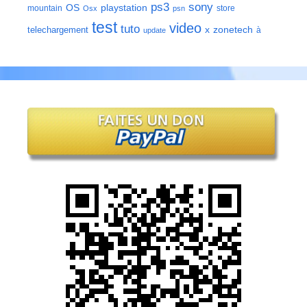
ps3
sony
playstation
OS
mountain
store
Osx
psn
test
video
tuto
zonetech
telechargement
x
à
update