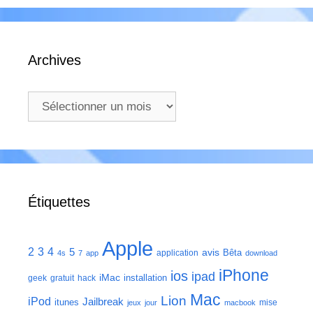
Archives
Archives
Étiquettes
Apple
2
3
4
5
avis
Bêta
application
4s
7
app
download
iPhone
ios
ipad
iMac
installation
geek
gratuit
hack
Mac
Lion
iPod
Jailbreak
itunes
mise
jeux
jour
macbook