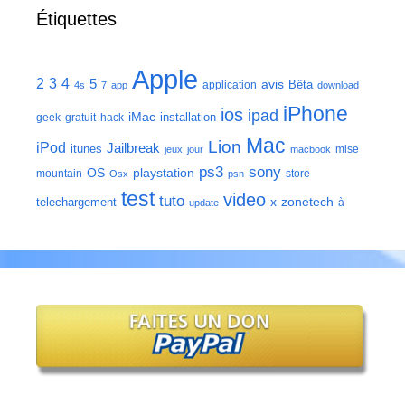
Étiquettes
Apple
2
3
4
5
avis
Bêta
application
4s
7
app
download
iPhone
ios
ipad
iMac
installation
geek
gratuit
hack
Mac
Lion
iPod
Jailbreak
itunes
mise
jeux
jour
macbook
ps3
sony
playstation
OS
mountain
store
Osx
psn
test
video
tuto
zonetech
telechargement
x
à
update