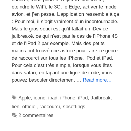
éteindre le WiFi, le 3G, le Edge, activer le mode
avion, et j’en passe. L’application ressemble à ça
: Pour moi, il s’agit vraiment d’un incontournable.
Mais le gros souci est qu’il fallait un iDevice
jailbreaké, ce qui n’est pas le cas de l’iPhone 4S
et de l’iPad 2 par exemple. Mais des petits
malins ont trouvé une astuce pour faire ce genre
de raccourci sur tous les iPhone, iPod et iPad.
Pour cela c’est très simple, lorsque vous êtes
dans safari, en tapant une ligne de code, vous
pouvez basculer directement …
Read more…
Étiquettes
Apple
,
icone
,
ipad
,
iPhone
,
iPod
,
Jailbreak
,
lien
,
officiel
,
raccourci
,
sbsettings
2 commentaires