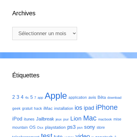
Archives
Archives
Étiquettes
Apple
2
3
4
5
avis
Bêta
application
4s
7
app
download
iPhone
ios
ipad
iMac
installation
geek
gratuit
hack
Mac
Lion
iPod
Jailbreak
itunes
mise
jeux
jour
macbook
ps3
sony
playstation
OS
mountain
store
Osx
psn
test
video
tuto