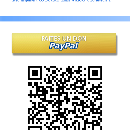
zonetech
telechargement
x
à
update