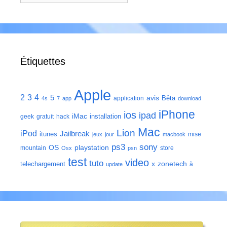
Étiquettes
Apple
2
3
4
5
avis
Bêta
application
4s
7
app
download
iPhone
ios
ipad
iMac
installation
geek
gratuit
hack
Mac
Lion
iPod
Jailbreak
itunes
mise
jeux
jour
macbook
ps3
sony
playstation
OS
mountain
store
Osx
psn
test
video
tuto
zonetech
telechargement
x
à
update