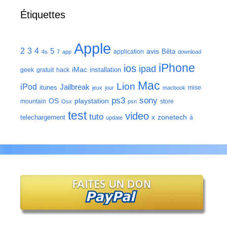
Étiquettes
Apple
2
3
4
5
avis
Bêta
application
4s
7
app
download
iPhone
ios
ipad
iMac
installation
geek
gratuit
hack
Mac
Lion
iPod
Jailbreak
itunes
mise
jeux
jour
macbook
ps3
sony
playstation
OS
mountain
store
Osx
psn
test
video
tuto
zonetech
telechargement
x
à
update