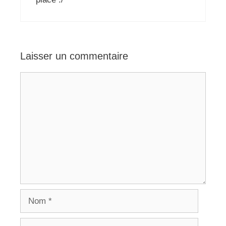
Laisser un commentaire
Commentaire
Nom
E-