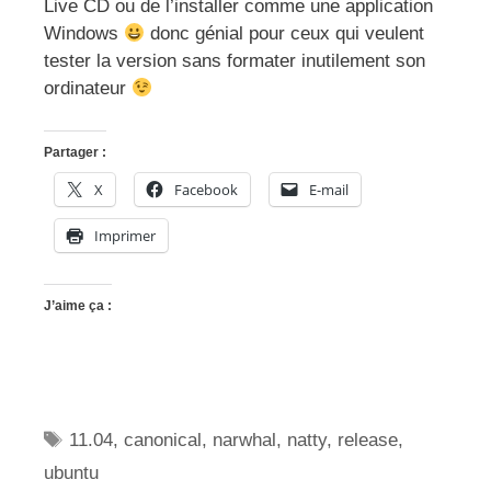
Live CD ou de l’installer comme une application
Windows
donc génial pour ceux qui veulent
tester la version sans formater inutilement son
ordinateur
Partager :
X
Facebook
E-mail
Imprimer
J’aime ça :
Étiquettes
11.04
,
canonical
,
narwhal
,
natty
,
release
,
ubuntu