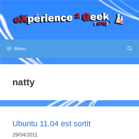
Aller
au
contenu
Menu
natty
Ubuntu 11.04 est sortit
29/04/2011