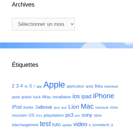
Archives
Archives
Étiquettes
Apple
2
3
4
5
avis
Bêta
application
4s
7
app
download
iPhone
ios
ipad
iMac
installation
geek
gratuit
hack
Mac
Lion
iPod
Jailbreak
itunes
mise
jeux
jour
macbook
ps3
sony
playstation
OS
mountain
store
Osx
psn
test
video
tuto
zonetech
telechargement
x
à
update