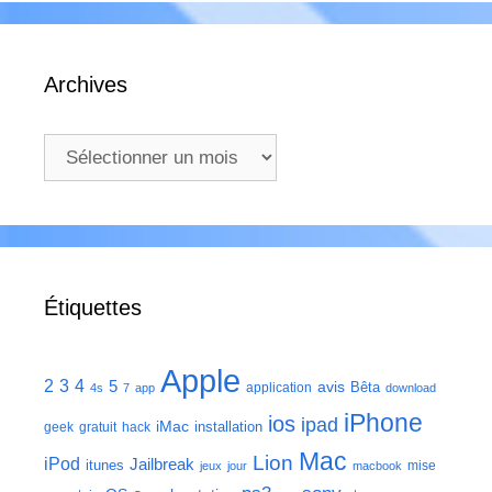
Archives
Archives
Étiquettes
Apple
2
3
4
5
avis
Bêta
application
4s
7
app
download
iPhone
ios
ipad
iMac
installation
geek
gratuit
hack
Mac
Lion
iPod
Jailbreak
itunes
mise
jeux
jour
macbook