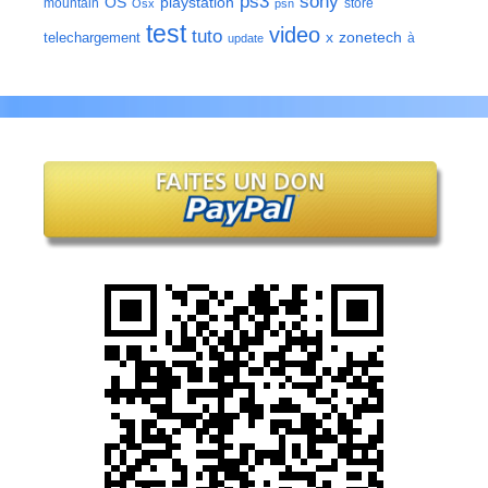
ps3
sony
playstation
OS
mountain
store
Osx
psn
test
video
tuto
zonetech
telechargement
x
à
update