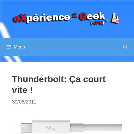
Aller
au
contenu
Menu
Thunderbolt: Ça court
vite !
30/06/2011