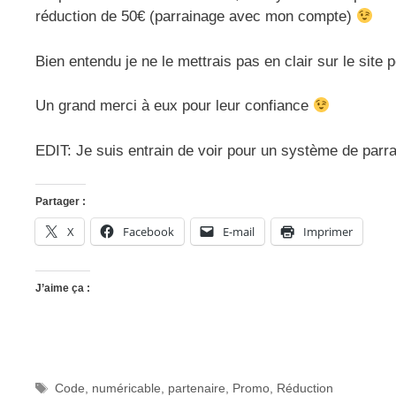
réduction de 50€ (parrainage avec mon compte)
Bien entendu je ne le mettrais pas en clair sur le site p
Un grand merci à eux pour leur confiance
EDIT: Je suis entrain de voir pour un système de parra
Partager :
X
Facebook
E-mail
Imprimer
J’aime ça :
Étiquettes
Code
,
numéricable
,
partenaire
,
Promo
,
Réduction