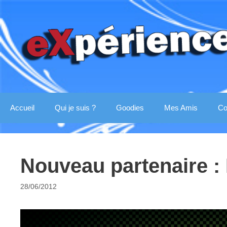
Aller
au
contenu
Accueil
Qui je suis ?
Goodies
Mes Amis
Co
Nouveau partenaire :
28/06/2012