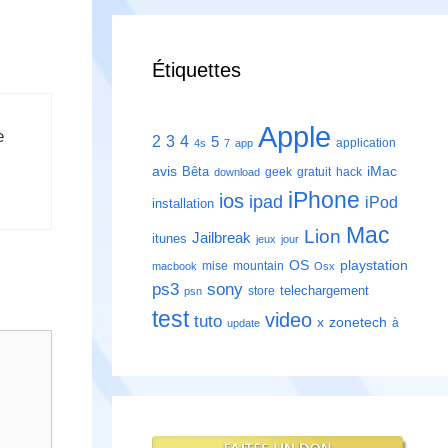
Étiquettes
Apple
e
2
3
4
5
application
4s
7
app
avis
iMac
Bêta
geek
gratuit
hack
download
iPhone
ios
ipad
iPod
installation
Mac
Lion
Jailbreak
itunes
jeux
jour
playstation
OS
mise
mountain
macbook
Osx
ps3
sony
telechargement
store
psn
test
video
tuto
zonetech
x
à
update