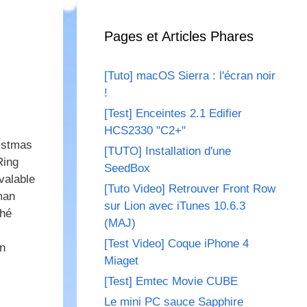
Pages et Articles Phares
[Tuto] macOS Sierra : l'écran noir
!
[Test] Enceintes 2.1 Edifier
HCS2330 "C2+"
ristmas
[TUTO] Installation d'une
Ring
SeedBox
valable
[Tuto Video] Retrouver Front Row
man
sur Lion avec iTunes 10.6.3
ché
(MAJ)
[Test Video] Coque iPhone 4
un
Miaget
[Test] Emtec Movie CUBE
Le mini PC sauce Sapphire