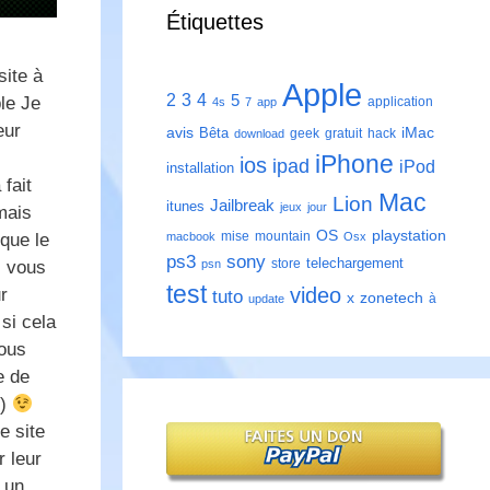
Étiquettes
site à
Apple
2
3
4
5
le Je
application
4s
7
app
eur
avis
iMac
Bêta
geek
gratuit
hack
download
iPhone
ios
ipad
iPod
installation
fait
Mac
Lion
Jailbreak
itunes
jeux
jour
mais
playstation
OS
mise
mountain
 que le
macbook
Osx
ps3
sony
telechargement
store
i vous
psn
test
video
r
tuto
zonetech
x
à
update
si cela
vous
e de
e)
e site
r leur
 un