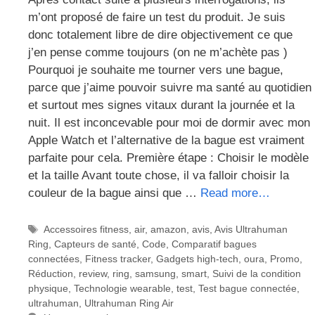
m’ont proposé de faire un test du produit. Je suis
donc totalement libre de dire objectivement ce que
j’en pense comme toujours (on ne m’achète pas )
Pourquoi je souhaite me tourner vers une bague,
parce que j’aime pouvoir suivre ma santé au quotidien
et surtout mes signes vitaux durant la journée et la
nuit. Il est inconcevable pour moi de dormir avec mon
Apple Watch et l’alternative de la bague est vraiment
parfaite pour cela. Première étape : Choisir le modèle
et la taille Avant toute chose, il va falloir choisir la
couleur de la bague ainsi que …
Read more…
Étiquettes
Accessoires fitness
,
air
,
amazon
,
avis
,
Avis Ultrahuman
Ring
,
Capteurs de santé
,
Code
,
Comparatif bagues
connectées
,
Fitness tracker
,
Gadgets high-tech
,
oura
,
Promo
,
Réduction
,
review
,
ring
,
samsung
,
smart
,
Suivi de la condition
physique
,
Technologie wearable
,
test
,
Test bague connectée
,
ultrahuman
,
Ultrahuman Ring Air