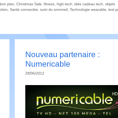
bon plan
,
Christmas Sale
,
fitness
,
high-tech
,
idée cadeau tech
,
objets
ction
,
Santé connectée
,
suivi du sommeil
,
Technologie wearable
,
test p
Nouveau partenaire :
Numericable
28/06/2012