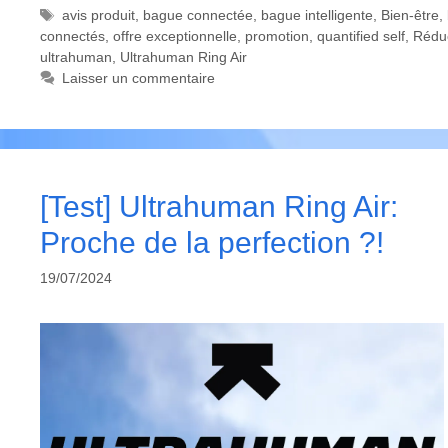
Étiquettes
avis produit
,
bague connectée
,
bague intelligente
,
Bien-être
,
connectés
,
offre exceptionnelle
,
promotion
,
quantified self
,
Rédu
ultrahuman
,
Ultrahuman Ring Air
Laisser un commentaire
[Test] Ultrahuman Ring Air:
Proche de la perfection ?!
19/07/2024