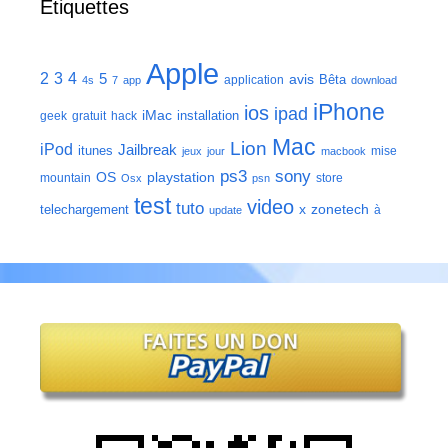
Étiquettes
Apple
2
3
4
5
avis
Bêta
application
4s
7
app
download
iPhone
ios
ipad
iMac
installation
geek
gratuit
hack
Mac
Lion
iPod
Jailbreak
itunes
mise
jeux
jour
macbook
ps3
sony
playstation
OS
mountain
store
Osx
psn
test
video
tuto
zonetech
telechargement
x
à
update