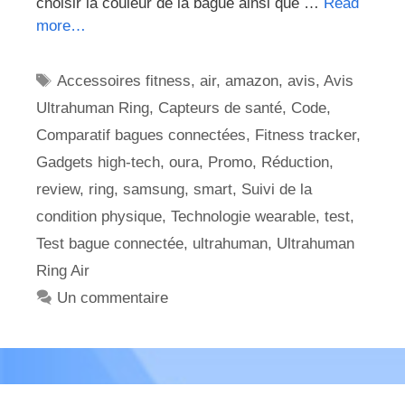
choisir la couleur de la bague ainsi que …
Read
more…
Étiquettes
Accessoires fitness
,
air
,
amazon
,
avis
,
Avis
Ultrahuman Ring
,
Capteurs de santé
,
Code
,
Comparatif bagues connectées
,
Fitness tracker
,
Gadgets high-tech
,
oura
,
Promo
,
Réduction
,
review
,
ring
,
samsung
,
smart
,
Suivi de la
condition physique
,
Technologie wearable
,
test
,
Test bague connectée
,
ultrahuman
,
Ultrahuman
Ring Air
Un commentaire