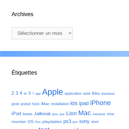
Archives
Archives
Étiquettes
Apple
2
3
4
5
avis
Bêta
application
4s
7
app
download
iPhone
ios
ipad
iMac
installation
geek
gratuit
hack
Mac
Lion
iPod
Jailbreak
itunes
mise
jeux
jour
macbook
ps3
sony
playstation
OS
mountain
store
Osx
psn