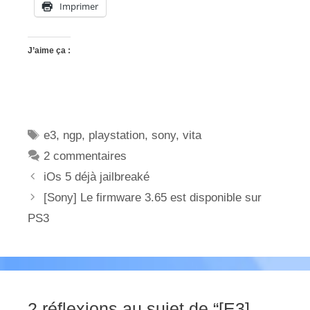
Imprimer
J’aime ça :
Étiquettes
e3
,
ngp
,
playstation
,
sony
,
vita
2 commentaires
iOs 5 déjà jailbreaké
[Sony] Le firmware 3.65 est disponible sur
PS3
2 réflexions au sujet de “[E3]