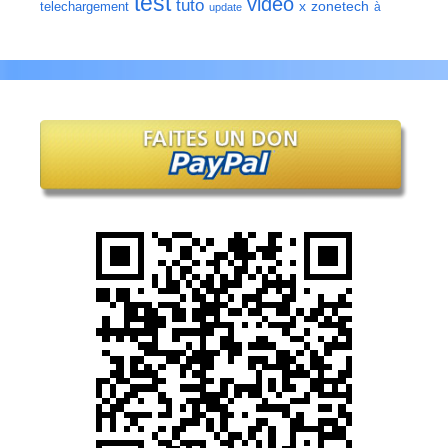
test
video
tuto
zonetech
telechargement
x
à
update