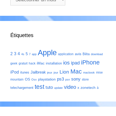
Étiquettes
Apple
2
3
4
5
avis
Bêta
application
4s
7
app
download
iPhone
ios
ipad
iMac
installation
geek
gratuit
hack
Mac
Lion
iPod
Jailbreak
itunes
mise
jeux
jour
macbook
ps3
sony
playstation
OS
mountain
store
Osx
psn
test
video
tuto
zonetech
telechargement
x
à
update