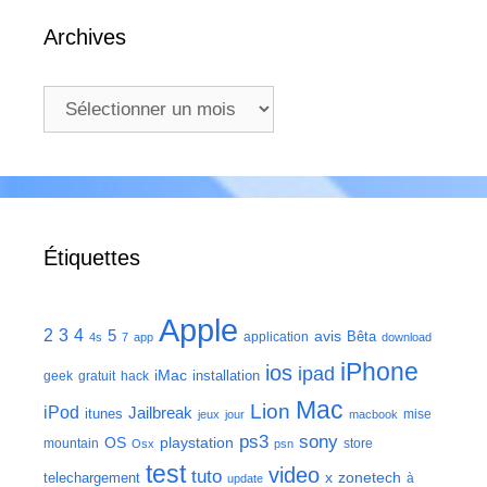
Archives
Archives
Étiquettes
Apple
2
3
4
5
avis
Bêta
application
4s
7
app
download
iPhone
ios
ipad
iMac
installation
geek
gratuit
hack
Mac
Lion
iPod
Jailbreak
itunes
mise
jeux
jour
macbook
ps3
sony
playstation
OS
mountain
store
Osx
psn
test
video
tuto
zonetech
telechargement
x
à
update