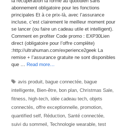
la récupération la forme au quotidien sans
abonnement obligatoire pour les fonctions
principales Et à ce prix-là, avec l’assurance
incluse, c’est clairement le meilleur moment pour
se lancer (ou faire un cadeau utile et intelligent).
Comment en profiter Code promo : EXP30Lien
direct (obligatoire pour l’offre complète)
:http://ultrahuman.com/experience2geek La
remise + l’assurance gratuite ne sont disponibles
que …
Read more…
Étiquettes
avis produit
,
bague connectée
,
bague
intelligente
,
Bien-être
,
bon plan
,
Christmas Sale
,
fitness
,
high-tech
,
idée cadeau tech
,
objets
connectés
,
offre exceptionnelle
,
promotion
,
quantified self
,
Réduction
,
Santé connectée
,
suivi du sommeil
,
Technologie wearable
,
test