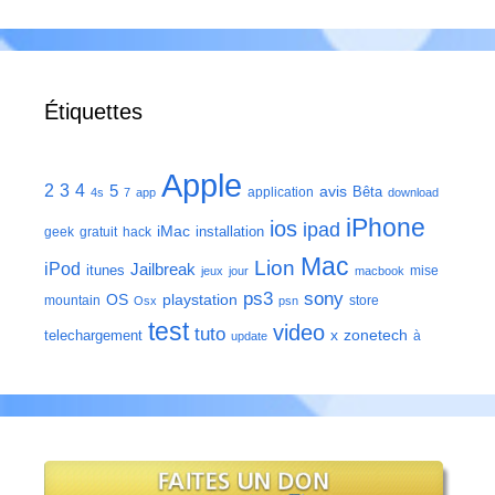
Étiquettes
Apple
2
3
4
5
avis
Bêta
application
4s
7
app
download
iPhone
ios
ipad
iMac
installation
geek
gratuit
hack
Mac
Lion
iPod
Jailbreak
itunes
mise
jeux
jour
macbook
ps3
sony
playstation
OS
mountain
store
Osx
psn
test
video
tuto
zonetech
telechargement
x
à
update