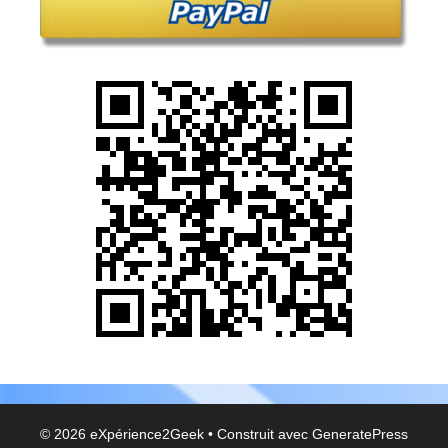
© 2026 eXpérience2Geek
• Construit avec
GeneratePress