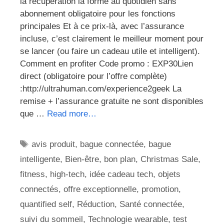
la récupération la forme au quotidien sans
abonnement obligatoire pour les fonctions
principales Et à ce prix-là, avec l’assurance
incluse, c’est clairement le meilleur moment pour
se lancer (ou faire un cadeau utile et intelligent).
Comment en profiter Code promo : EXP30Lien
direct (obligatoire pour l’offre complète)
:http://ultrahuman.com/experience2geek La
remise + l’assurance gratuite ne sont disponibles
que …
Read more…
Étiquettes
avis produit
,
bague connectée
,
bague
intelligente
,
Bien-être
,
bon plan
,
Christmas Sale
,
fitness
,
high-tech
,
idée cadeau tech
,
objets
connectés
,
offre exceptionnelle
,
promotion
,
quantified self
,
Réduction
,
Santé connectée
,
suivi du sommeil
,
Technologie wearable
,
test