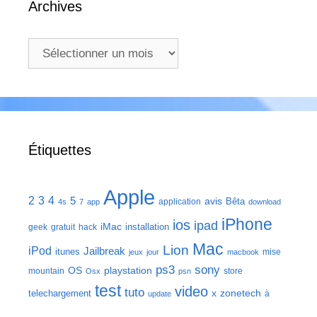
Archives
Archives
Étiquettes
Apple
2
3
4
5
avis
Bêta
application
4s
7
app
download
iPhone
ios
ipad
iMac
installation
geek
gratuit
hack
Mac
Lion
iPod
Jailbreak
itunes
mise
jeux
jour
macbook
ps3
sony
playstation
OS
mountain
store
Osx
psn
test
video
tuto
zonetech
telechargement
x
à
update