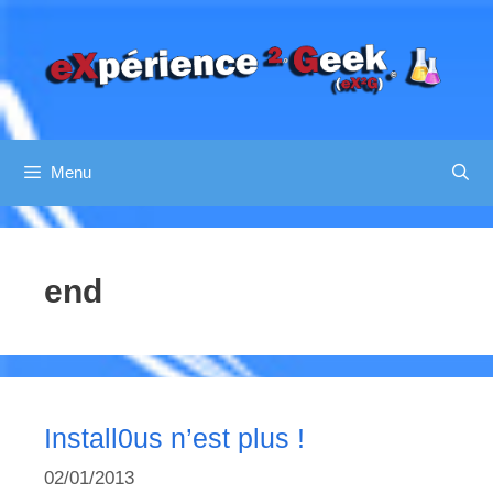
Aller
au
contenu
Menu
end
Install0us n’est plus !
02/01/2013