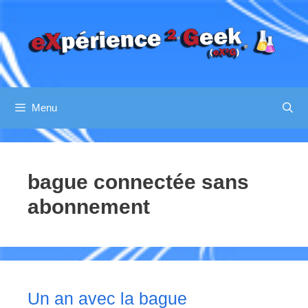
Aller
au
contenu
Menu
bague connectée sans
abonnement
Un an avec la bague