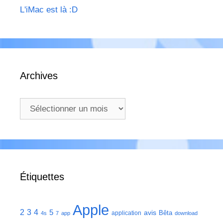
L'iMac est là :D
Archives
Archives
Étiquettes
Apple
2
3
4
5
avis
Bêta
application
4s
7
app
download