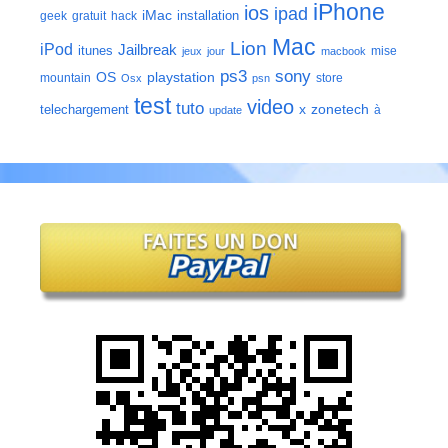
iPhone
ios
ipad
iMac
installation
geek
gratuit
hack
Mac
Lion
iPod
Jailbreak
itunes
mise
jeux
jour
macbook
ps3
sony
playstation
OS
mountain
store
Osx
psn
test
video
tuto
zonetech
telechargement
x
à
update