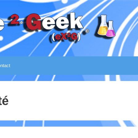
ntact
té