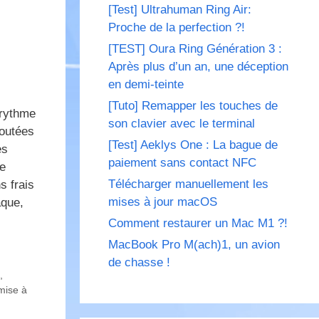
[Test] Ultrahuman Ring Air:
Proche de la perfection ?!
[TEST] Oura Ring Génération 3 :
Après plus d’un an, une déception
en demi-teinte
[Tuto] Remapper les touches de
 rythme
son clavier avec le terminal
joutées
[Test] Aeklys One : La bague de
es
paiement sans contact NFC
de
Télécharger manuellement les
s frais
mises à jour macOS
aque,
Comment restaurer un Mac M1 ?!
MacBook Pro M(ach)1, un avion
de chasse !
,
mise à