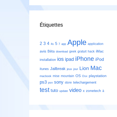
Étiquettes
Apple
2
3
4
5
application
4s
7
app
avis
iMac
Bêta
geek
gratuit
hack
download
iPhone
ios
ipad
iPod
installation
Mac
Lion
Jailbreak
itunes
jeux
jour
playstation
OS
mise
mountain
macbook
Osx
ps3
sony
telechargement
store
psn
test
video
tuto
zonetech
x
à
update