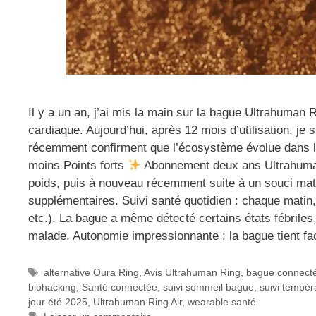
Il y a un an, j’ai mis la main sur la bague Ultrahuman 
cardiaque. Aujourd’hui, après 12 mois d’utilisation, je
récemment confirment que l’écosystème évolue dans l
moins Points forts
Abonnement deux ans Ultrahuman
poids, puis à nouveau récemment suite à un souci matéri
supplémentaires. Suivi santé quotidien : chaque matin
etc.). La bague a même détecté certains états fébriles
malade. Autonomie impressionnante : la bague tient fac
Étiquettes
alternative Oura Ring
,
Avis Ultrahuman Ring
,
bague connect
biohacking
,
Santé connectée
,
suivi sommeil bague
,
suivi tempér
jour été 2025
,
Ultrahuman Ring Air
,
wearable santé