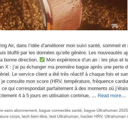
Ring Air, dans l’idée d’améliorer mon suivi santé, sommeil et
 suis bluffé par les données qu’elle génère. Les nouveautés a
a bonne direction.
Mon expérience d’un an : les plus et l
 X : j’ai pu échanger ma première bague après une perte 
el. Le service client a été très réactif à chaque fois et san
, je consulte mon score (HRV, température, fréquence cardi
, ce qui correspondait parfaitement à des moments où j’étais
ilement 4 à 5 jours en utilisation continue, …
Read more…
ée sans abonnement
,
bague connectée santé
,
bague Ultrahuman 2025
ature corps
,
tech bien-être
,
test Ultrahuman
,
tracker HRV
,
Ultrahuman 