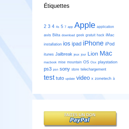
Étiquettes
Apple
2
3
4
5
application
4s
7
app
avis
iMac
Bêta
geek
gratuit
hack
download
iPhone
ios
ipad
iPod
installation
Mac
Lion
Jailbreak
itunes
jeux
jour
playstation
OS
mise
mountain
macbook
Osx
ps3
sony
telechargement
store
psn
test
video
tuto
zonetech
x
à
update