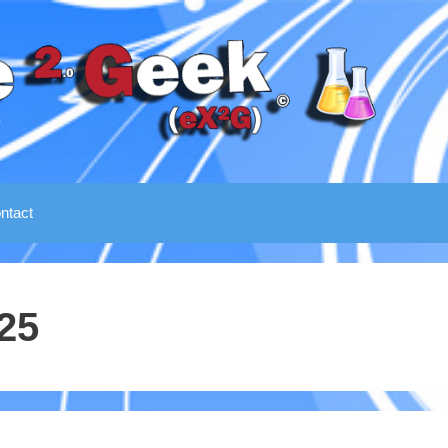
ntact
25