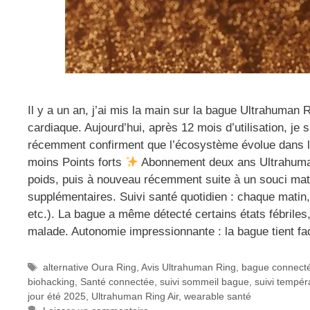
Il y a un an, j’ai mis la main sur la bague Ultrahuman 
cardiaque. Aujourd’hui, après 12 mois d’utilisation, je
récemment confirment que l’écosystème évolue dans l
moins Points forts
Abonnement deux ans Ultrahuman
poids, puis à nouveau récemment suite à un souci matéri
supplémentaires. Suivi santé quotidien : chaque matin
etc.). La bague a même détecté certains états fébriles
malade. Autonomie impressionnante : la bague tient fac
Étiquettes
alternative Oura Ring
,
Avis Ultrahuman Ring
,
bague connect
biohacking
,
Santé connectée
,
suivi sommeil bague
,
suivi tempér
jour été 2025
,
Ultrahuman Ring Air
,
wearable santé