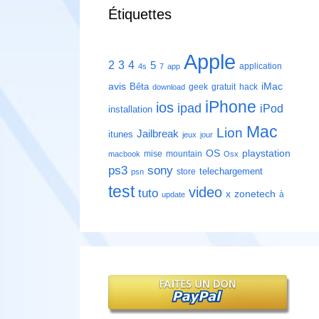
Étiquettes
Apple
2
3
4
5
application
4s
7
app
avis
iMac
Bêta
geek
gratuit
hack
download
iPhone
ios
ipad
iPod
installation
Mac
Lion
Jailbreak
itunes
jeux
jour
playstation
OS
mise
mountain
macbook
Osx
ps3
sony
telechargement
store
psn
test
video
tuto
zonetech
x
à
update