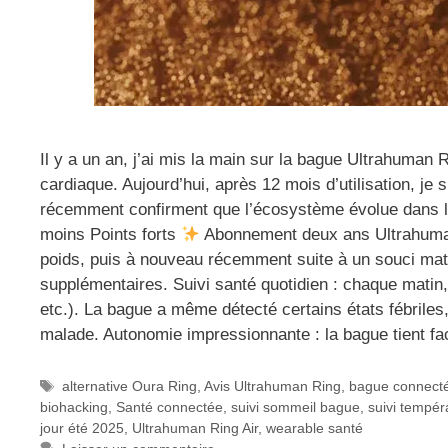
Il y a un an, j’ai mis la main sur la bague Ultrahuman 
cardiaque. Aujourd’hui, après 12 mois d’utilisation, je
récemment confirment que l’écosystème évolue dans l
moins Points forts
Abonnement deux ans Ultrahuman
poids, puis à nouveau récemment suite à un souci matéri
supplémentaires. Suivi santé quotidien : chaque matin
etc.). La bague a même détecté certains états fébriles
malade. Autonomie impressionnante : la bague tient fac
Étiquettes
alternative Oura Ring
,
Avis Ultrahuman Ring
,
bague connect
biohacking
,
Santé connectée
,
suivi sommeil bague
,
suivi tempér
jour été 2025
,
Ultrahuman Ring Air
,
wearable santé