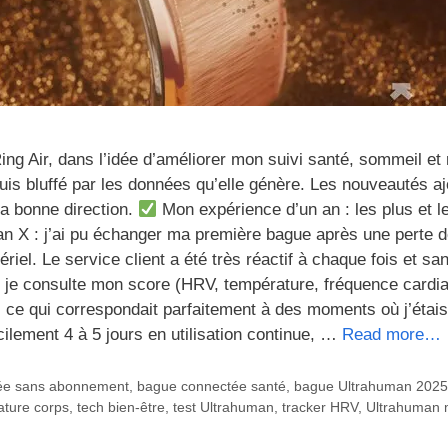
Ring Air, dans l’idée d’améliorer mon suivi santé, sommeil et
 suis bluffé par les données qu’elle génère. Les nouveautés a
a bonne direction.
Mon expérience d’un an : les plus et l
 X : j’ai pu échanger ma première bague après une perte 
el. Le service client a été très réactif à chaque fois et san
, je consulte mon score (HRV, température, fréquence cardi
, ce qui correspondait parfaitement à des moments où j’étais
ilement 4 à 5 jours en utilisation continue, …
Read more…
ée sans abonnement
,
bague connectée santé
,
bague Ultrahuman 2025
ature corps
,
tech bien-être
,
test Ultrahuman
,
tracker HRV
,
Ultrahuman 