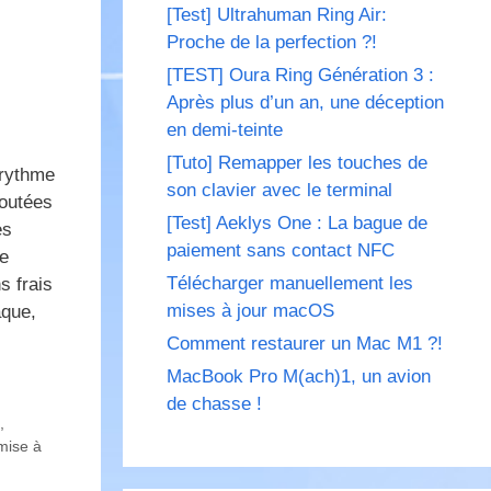
[Test] Ultrahuman Ring Air:
Proche de la perfection ?!
[TEST] Oura Ring Génération 3 :
Après plus d’un an, une déception
en demi-teinte
[Tuto] Remapper les touches de
 rythme
son clavier avec le terminal
joutées
[Test] Aeklys One : La bague de
es
paiement sans contact NFC
de
Télécharger manuellement les
s frais
mises à jour macOS
aque,
Comment restaurer un Mac M1 ?!
MacBook Pro M(ach)1, un avion
de chasse !
,
mise à