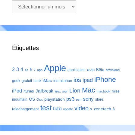
Archives
Étiquettes
Apple
2
3
4
5
avis
Bêta
application
4s
7
app
download
iPhone
ios
ipad
iMac
installation
geek
gratuit
hack
Mac
Lion
iPod
Jailbreak
itunes
mise
jeux
jour
macbook
ps3
sony
playstation
OS
mountain
store
Osx
psn
test
video
tuto
zonetech
telechargement
x
à
update