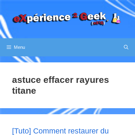
Aller
au
contenu
Menu
astuce effacer rayures
titane
[Tuto] Comment restaurer du