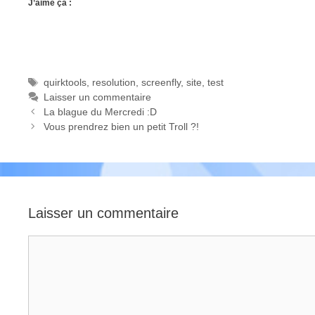
J’aime ça :
Étiquettes
quirktools
,
resolution
,
screenfly
,
site
,
test
Laisser un commentaire
La blague du Mercredi :D
Vous prendrez bien un petit Troll ?!
Laisser un commentaire
Commentaire