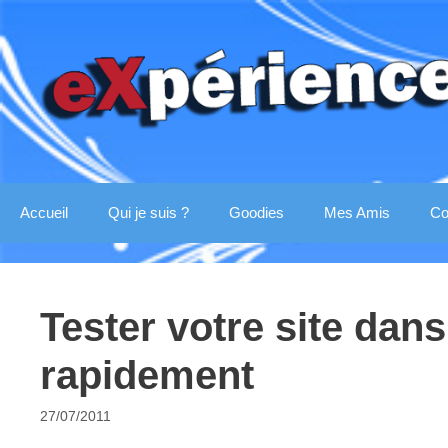
Aller
au
contenu
Accueil
Qui je suis ?
Goodies
Mes Amis
Co
Tester votre site dans
rapidement
27/07/2011