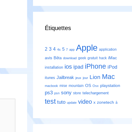
Étiquettes
Apple
2
3
4
5
application
4s
7
app
avis
iMac
Bêta
geek
gratuit
hack
download
iPhone
ios
ipad
iPod
installation
Mac
Lion
Jailbreak
itunes
jeux
jour
playstation
OS
mise
mountain
macbook
Osx
ps3
sony
telechargement
store
psn
test
video
tuto
zonetech
x
à
update