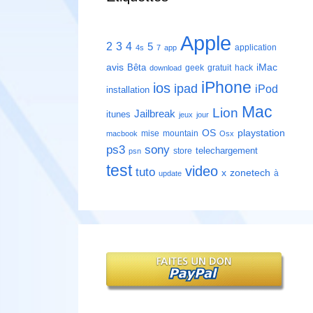
Apple
2
3
4
5
application
4s
7
app
avis
iMac
Bêta
geek
gratuit
hack
download
iPhone
ios
ipad
iPod
installation
Mac
Lion
Jailbreak
itunes
jeux
jour
playstation
OS
mise
mountain
macbook
Osx
ps3
sony
telechargement
store
psn
test
video
tuto
zonetech
x
à
update