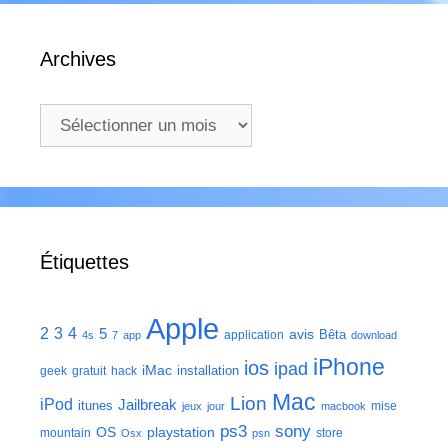
Archives
Archives
Étiquettes
Apple
2
3
4
5
avis
Bêta
application
4s
7
app
download
iPhone
ios
ipad
iMac
installation
geek
gratuit
hack
Mac
Lion
iPod
Jailbreak
itunes
mise
jeux
jour
macbook
ps3
sony
playstation
OS
mountain
store
Osx
psn