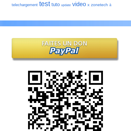
test
video
tuto
zonetech
telechargement
x
à
update