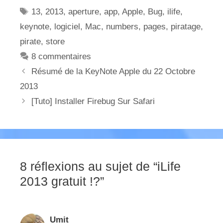
Étiquettes
13
,
2013
,
aperture
,
app
,
Apple
,
Bug
,
ilife
,
keynote
,
logiciel
,
Mac
,
numbers
,
pages
,
piratage
,
pirate
,
store
8 commentaires
Résumé de la KeyNote Apple du 22 Octobre
2013
[Tuto] Installer Firebug Sur Safari
8 réflexions au sujet de “iLife
2013 gratuit !?”
Umit