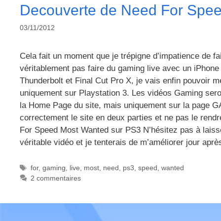
Decouverte de Need For Spe
03/11/2012
Cela fait un moment que je trépigne d’impatience de 
véritablement pas faire du gaming live avec un iPhon
Thunderbolt et Final Cut Pro X, je vais enfin pouvoir me
uniquement sur Playstation 3. Les vidéos Gaming sero
la Home Page du site, mais uniquement sur la page GA
correctement le site en deux parties et ne pas le rendr
For Speed Most Wanted sur PS3 N’hésitez pas à laisse
véritable vidéo et je tenterais de m’améliorer jour ap
Étiquettes
for
,
gaming
,
live
,
most
,
need
,
ps3
,
speed
,
wanted
2 commentaires