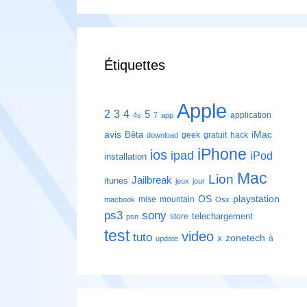
Étiquettes
Apple
2
3
4
5
application
4s
7
app
avis
iMac
Bêta
geek
gratuit
hack
download
iPhone
ios
ipad
iPod
installation
Mac
Lion
Jailbreak
itunes
jeux
jour
playstation
OS
mise
mountain
macbook
Osx
ps3
sony
telechargement
store
psn
test
video
tuto
zonetech
x
à
update