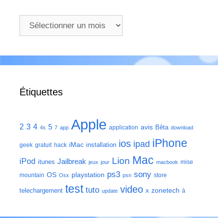
Archives
Étiquettes
Apple
2
3
4
5
avis
Bêta
application
4s
7
app
download
iPhone
ios
ipad
iMac
installation
geek
gratuit
hack
Mac
Lion
iPod
Jailbreak
itunes
mise
jeux
jour
macbook
ps3
sony
playstation
OS
mountain
store
Osx
psn
test
video
tuto
zonetech
telechargement
x
à
update