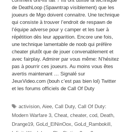
comment ont-ils fait ? Ils ont utilisé la technique
de DeathLoop (Spawntrap visiblement) que les
joueurs de Mgo doivent connaitre. Une technique
qui consiste à trouver l’endroit de respawn de
l’équipe adverse pour y camper et les tuer à
répétition dès leur apparition. Encore une fois,
une technique lamentable de noob qui préfère
cheater plutôt que de jouer convenablement et
avec fairplay. Admirer par vous même: N’hésitez
pas à pourrir ces joueurs. Au moins vous êtes
avertis maintenant … Signalé sur
JeuxVideo.com (bouh c’est pas bien lol) Twitter
et les forums officiels de Call Of Duty
Étiquettes
activision
,
Aiee
,
Call Duty
,
Call Of Duty:
Modern Warfare 3
,
Cheat
,
cheater
,
cod
,
Death
,
Drange19
,
GoLd_ElNinOox
,
GoLd_Rambokill
,