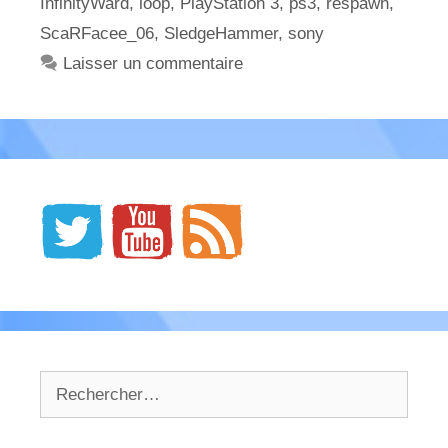
InfinityWard
,
loop
,
PlayStation 3
,
ps3
,
respawn
,
ScaRFacee_06
,
SledgeHammer
,
sony
Laisser un commentaire
Rechercher :