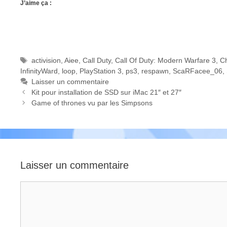
J’aime ça :
Étiquettes
activision
,
Aiee
,
Call Duty
,
Call Of Duty: Modern Warfare 3
,
C
InfinityWard
,
loop
,
PlayStation 3
,
ps3
,
respawn
,
ScaRFacee_06
,
Laisser un commentaire
Kit pour installation de SSD sur iMac 21″ et 27″
Game of thrones vu par les Simpsons
Laisser un commentaire
Commentaire