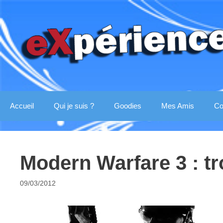
Aller
au
contenu
Accueil
Qui je suis ?
Goodies
Mes Amis
Co
Modern Warfare 3 : tr
09/03/2012