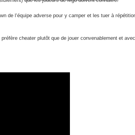
siblement)
que les joueurs de Mgo doivent connaitre.
awn de l’équipe adverse pour y camper et les tuer à répétitio
 préfère cheater plutôt que de jouer convenablement et ave