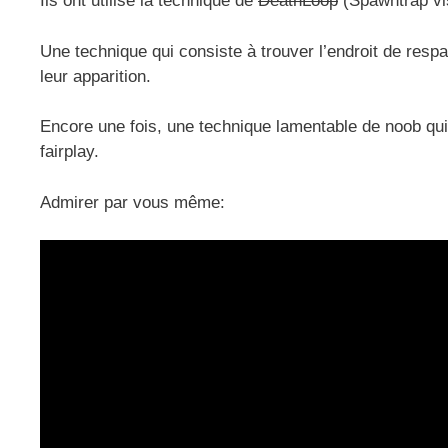
Ils ont utilisé la technique de
DeathLoop
(Spawntrap vi
Une technique qui consiste à trouver l’endroit de resp
leur apparition.
Encore une fois, une technique lamentable de noob qui
fairplay.
Admirer par vous même: