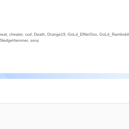
heat
,
cheater
,
cod
,
Death
,
Drange19
,
GoLd_ElNinOox
,
GoLd_Rambokil
SledgeHammer
,
sony