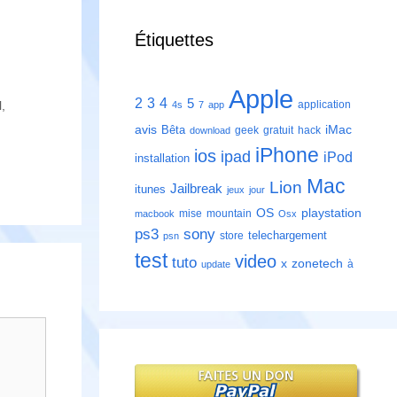
Étiquettes
Apple
2
3
4
5
application
l
,
4s
7
app
avis
iMac
Bêta
geek
gratuit
hack
download
iPhone
ios
ipad
iPod
installation
Mac
Lion
Jailbreak
itunes
jeux
jour
playstation
OS
mise
mountain
macbook
Osx
ps3
sony
telechargement
store
psn
test
video
tuto
zonetech
x
à
update