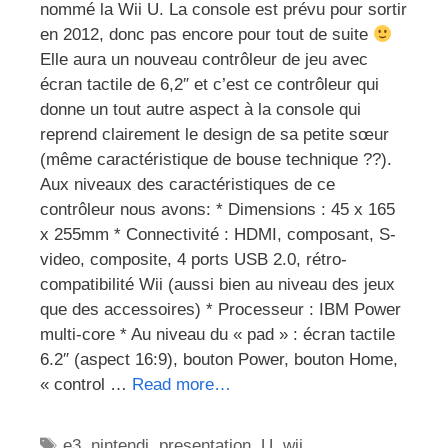
nommé la Wii U. La console est prévu pour sortir
en 2012, donc pas encore pour tout de suite
Elle aura un nouveau contrôleur de jeu avec
écran tactile de 6,2″ et c’est ce contrôleur qui
donne un tout autre aspect à la console qui
reprend clairement le design de sa petite sœur
(même caractéristique de bouse technique ??).
Aux niveaux des caractéristiques de ce
contrôleur nous avons: * Dimensions : 45 x 165
x 255mm * Connectivité : HDMI, composant, S-
video, composite, 4 ports USB 2.0, rétro-
compatibilité Wii (aussi bien au niveau des jeux
que des accessoires) * Processeur : IBM Power
multi-core * Au niveau du « pad » : écran tactile
6.2″ (aspect 16:9), bouton Power, bouton Home,
« control …
Read more…
Étiquettes
e3
,
nintendi
,
presentation
,
U
,
wii