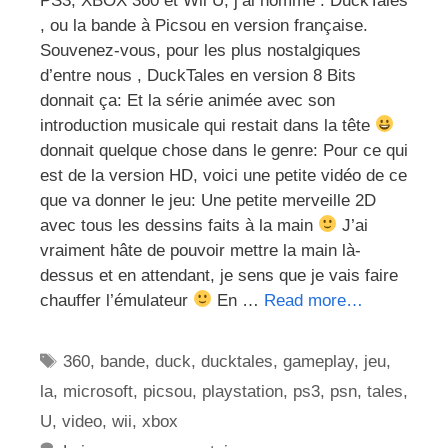
PS3, XBOX 360 et Wii U, j’ai nommé : DuckTales
, ou la bande à Picsou en version française.
Souvenez-vous, pour les plus nostalgiques
d’entre nous , DuckTales en version 8 Bits
donnait ça: Et la série animée avec son
introduction musicale qui restait dans la tête
donnait quelque chose dans le genre: Pour ce qui
est de la version HD, voici une petite vidéo de ce
que va donner le jeu: Une petite merveille 2D
avec tous les dessins faits à la main
J’ai
vraiment hâte de pouvoir mettre la main là-
dessus et en attendant, je sens que je vais faire
chauffer l’émulateur
En …
Read more…
Étiquettes
360
,
bande
,
duck
,
ducktales
,
gameplay
,
jeu
,
la
,
microsoft
,
picsou
,
playstation
,
ps3
,
psn
,
tales
,
U
,
video
,
wii
,
xbox