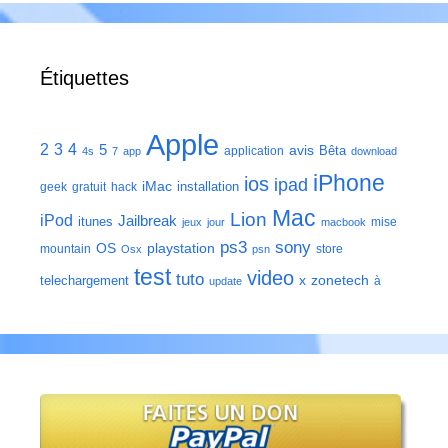
Étiquettes
Apple
2
3
4
5
avis
Bêta
application
4s
7
app
download
iPhone
ios
ipad
iMac
installation
geek
gratuit
hack
Mac
Lion
iPod
Jailbreak
itunes
mise
jeux
jour
macbook
ps3
sony
playstation
OS
mountain
store
Osx
psn
test
video
tuto
zonetech
telechargement
x
à
update