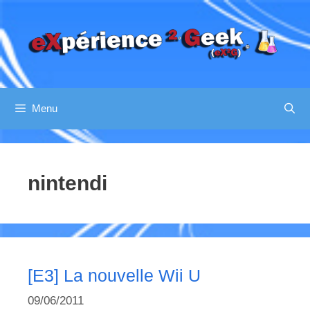
Aller
au
contenu
Menu
nintendi
[E3] La nouvelle Wii U
09/06/2011