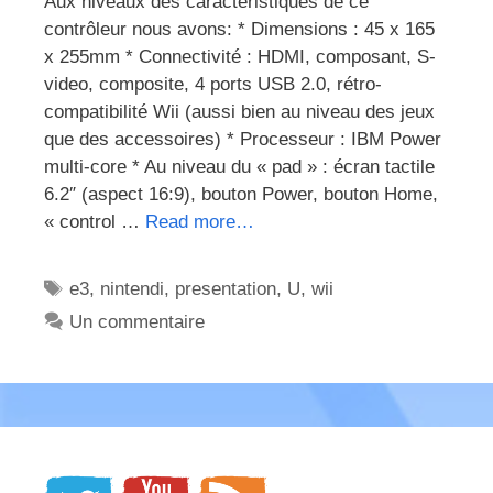
Aux niveaux des caractéristiques de ce
contrôleur nous avons: * Dimensions : 45 x 165
x 255mm * Connectivité : HDMI, composant, S-
video, composite, 4 ports USB 2.0, rétro-
compatibilité Wii (aussi bien au niveau des jeux
que des accessoires) * Processeur : IBM Power
multi-core * Au niveau du « pad » : écran tactile
6.2″ (aspect 16:9), bouton Power, bouton Home,
« control …
Read more…
Étiquettes
e3
,
nintendi
,
presentation
,
U
,
wii
Un commentaire