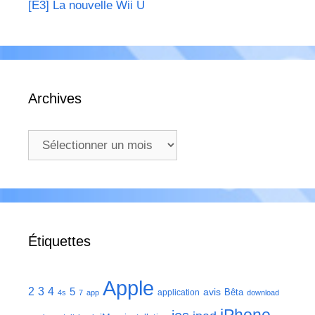
[E3] La nouvelle Wii U
Archives
Archives
Étiquettes
Apple
2
3
4
5
avis
Bêta
application
4s
7
app
download