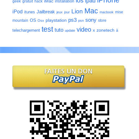
iPhone
ios
ipad
iMac
installation
geek
gratuit
hack
Mac
Lion
iPod
Jailbreak
itunes
mise
jeux
jour
macbook
ps3
sony
playstation
OS
mountain
store
Osx
psn
test
video
tuto
zonetech
telechargement
x
à
update