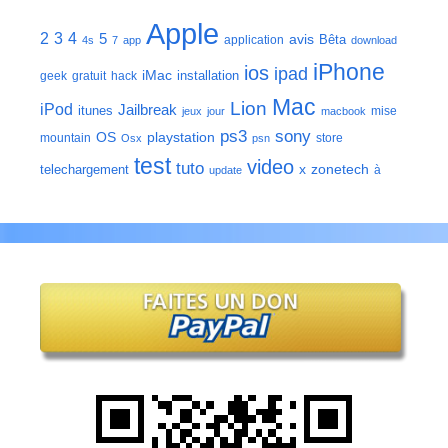
Apple
2
3
4
5
avis
Bêta
application
4s
7
app
download
iPhone
ios
ipad
iMac
installation
geek
gratuit
hack
Mac
Lion
iPod
Jailbreak
itunes
mise
jeux
jour
macbook
ps3
sony
playstation
OS
mountain
store
Osx
psn
test
video
tuto
zonetech
telechargement
x
à
update