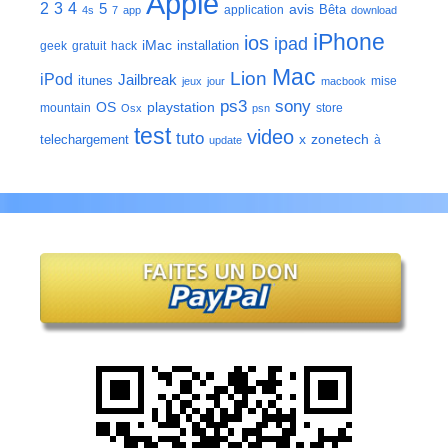
Apple
2
3
4
5
avis
Bêta
application
4s
7
app
download
iPhone
ios
ipad
iMac
installation
geek
gratuit
hack
Mac
Lion
iPod
Jailbreak
itunes
mise
jeux
jour
macbook
ps3
sony
playstation
OS
mountain
store
Osx
psn
test
video
tuto
zonetech
telechargement
x
à
update