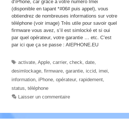
d’iPhone, car grâce à votre numéro Imei
(disponible en tapant *#06# puis appel), vous
obtiendrez de nombreuses informations sur votre
téléphone (voir image) Très utile pour savoir quel
firmware vous avez, s’il est simlocké et si oui
par quel opérateur, votre garantie … etc. C’est
par ici que ça se passe : AIEPHONE.EU
Étiquettes
activate
,
Apple
,
carrier
,
check
,
date
,
desimlockage
,
firmware
,
garantie
,
iccid
,
imei
,
information
,
iPhone
,
opérateur
,
rapidement
,
status
,
téléphone
Laisser un commentaire