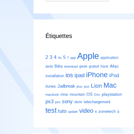
Étiquettes
Apple
2
3
4
5
application
4s
7
app
avis
iMac
Bêta
geek
gratuit
hack
download
iPhone
ios
ipad
iPod
installation
Mac
Lion
Jailbreak
itunes
jeux
jour
playstation
OS
mise
mountain
macbook
Osx
ps3
sony
telechargement
store
psn
test
video
tuto
zonetech
x
à
update