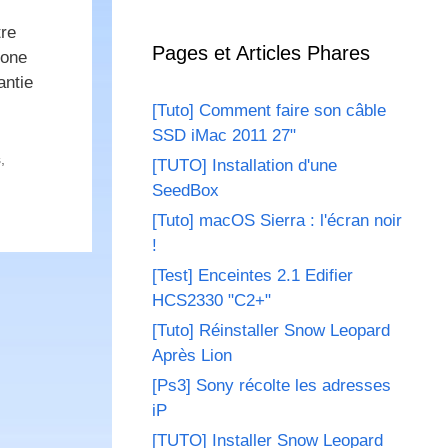
tre
Pages et Articles Phares
hone
antie
[Tuto] Comment faire son câble
SSD iMac 2011 27"
s
,
[TUTO] Installation d'une
SeedBox
[Tuto] macOS Sierra : l'écran noir
!
[Test] Enceintes 2.1 Edifier
HCS2330 "C2+"
[Tuto] Réinstaller Snow Leopard
Après Lion
[Ps3] Sony récolte les adresses
iP
[TUTO] Installer Snow Leopard